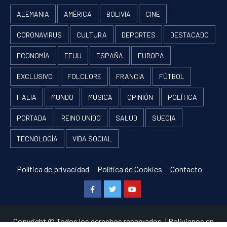
ALEMANIA
AMÉRICA
BOLIVIA
CINE
CORONAVIRUS
CULTURA
DEPORTES
DESTACADO
ECONOMÍA
EEUU
ESPAÑA
EUROPA
EXCLUSIVO
FOLCLORE
FRANCIA
FÚTBOL
ITALIA
MUNDO
MÚSICA
OPINIÓN
POLÍTICA
PORTADA
REINO UNIDO
SALUD
SUECIA
TECNOLOGÍA
VIDA SOCIAL
Política de privacidad
Política de Cookies
Contacto
Facebook
Twitter
Youtube
Copyright © Todos los derechos reservados.
|
Bolivianos en