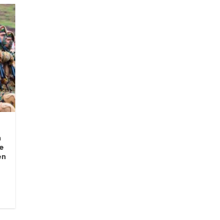
a
le
en