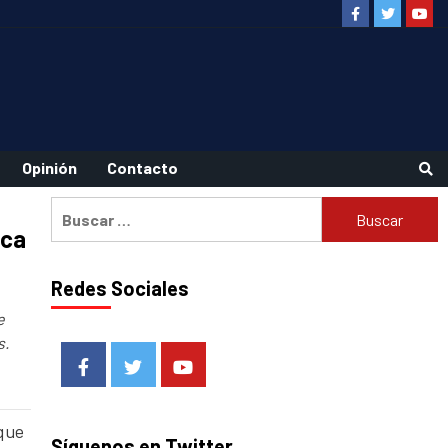
Facebook
Twitter
Youtu
Opinión
Contacto
Buscar:
nca
Redes Sociales
e
s.
Facebook
Twitter
Youtube
 que
Síguenos en Twitter