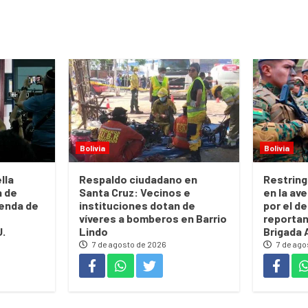
Bolivia
Bolivia
lla
Respaldo ciudadano en
Restring
a de
Santa Cruz: Vecinos e
en la ave
enda de
instituciones dotan de
por el de
víveres a bomberos en Barrio
reportan
U.
Lindo
Brigada 
7 de agosto de 2026
7 de ago