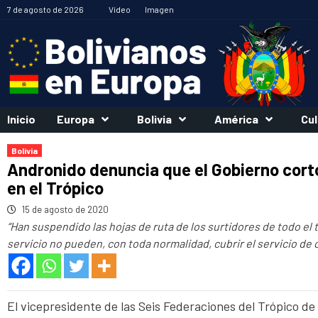
Saltar
7 de agosto de 2026
Vídeo
Imagen
al
contenido
Inicio
Europa
Bolivia
América
Cul
Bolivia
Andronido denuncia que el Gobierno cortó
en el Trópico
15 de agosto de 2020
“Han suspendido las hojas de ruta de los surtidores de todo el
servicio no pueden, con toda normalidad, cubrir el servicio de 
El vicepresidente de las Seis Federaciones del Trópico 