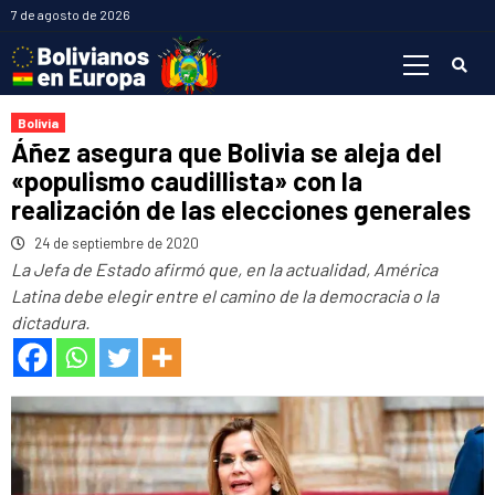
Saltar
7 de agosto de 2026
al
Menú
contenido
primario
Bolivia
Áñez asegura que Bolivia se aleja del
«populismo caudillista» con la
realización de las elecciones generales
24 de septiembre de 2020
La Jefa de Estado afirmó que, en la actualidad, América
Latina debe elegir entre el camino de la democracia o la
dictadura.