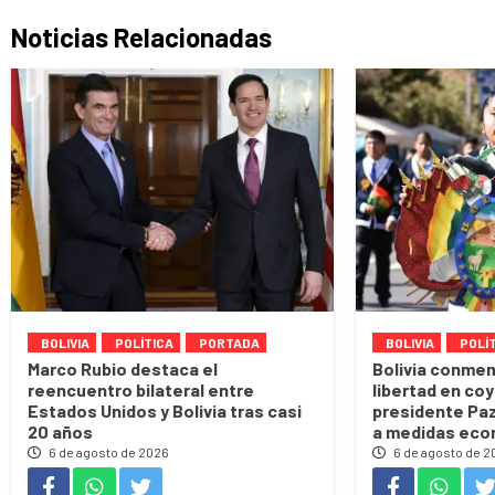
Noticias Relacionadas
BOLIVIA
POLÍTICA
PORTADA
BOLIVIA
POLÍ
Marco Rubio destaca el
Bolivia conme
reencuentro bilateral entre
libertad en coy
Estados Unidos y Bolivia tras casi
presidente Paz
20 años
a medidas eco
6 de agosto de 2026
6 de agosto de 2