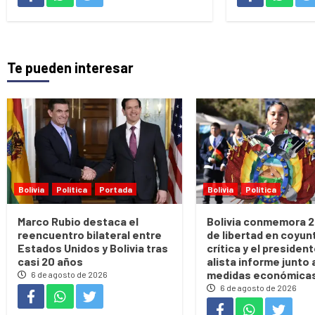
Te pueden interesar
Bolivia
Política
Portada
Bolivia
Política
Marco Rubio destaca el
Bolivia conmemora 2
reencuentro bilateral entre
de libertad en coyun
Estados Unidos y Bolivia tras
crítica y el presiden
casi 20 años
alista informe junto 
medidas económica
6 de agosto de 2026
6 de agosto de 2026