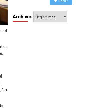
Seguir
Archivos
Archivos
e el
ntra
es
el
l
gó a
ia