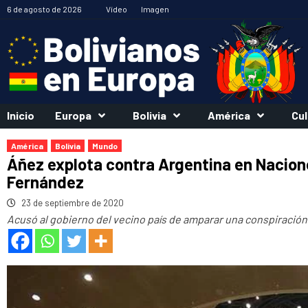
Saltar
6 de agosto de 2026
Vídeo
Imagen
al
contenido
Inicio
Europa
Bolivia
América
Cul
América
Bolivia
Mundo
Áñez explota contra Argentina en Nacion
Fernández
23 de septiembre de 2020
Acusó al gobierno del vecino país de amparar una conspiració