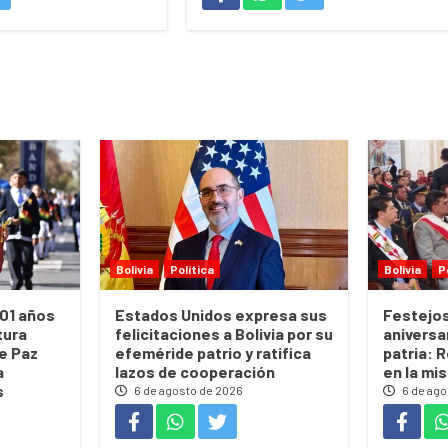
Bolivia
Política
Bolivia
P
01 años
Estados Unidos expresa sus
Festejos
tura
felicitaciones a Bolivia por su
aniversa
te Paz
efeméride patrio y ratifica
patria: 
a
lazos de cooperación
en la mi
s
6 de agosto de 2026
6 de ago