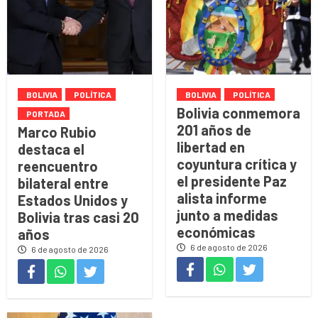
BOLIVIA
POLÍTICA
BOLIVIA
POLÍTICA
Bolivia conmemora
PORTADA
201 años de
Marco Rubio
libertad en
destaca el
coyuntura crítica y
reencuentro
el presidente Paz
bilateral entre
alista informe
Estados Unidos y
junto a medidas
Bolivia tras casi 20
económicas
años
6 de agosto de 2026
6 de agosto de 2026