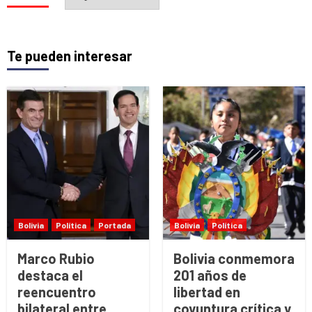
Te pueden interesar
Bolivia
Política
Portada
Bolivia
Política
Marco Rubio
Bolivia conmemora
destaca el
201 años de
reencuentro
libertad en
bilateral entre
coyuntura crítica y