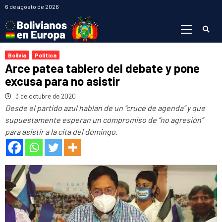
Saltar
6 de agosto de 2026
al
Menú
contenido
primario
Bolivia
Política
Arce patea tablero del debate y pone
excusa para no asistir
3 de octubre de 2020
Desde el partido azul hablan de un “cruce de agenda” y que
supuestamente esperan un compromiso de “no agresión”
para asistir a la cita del domingo.