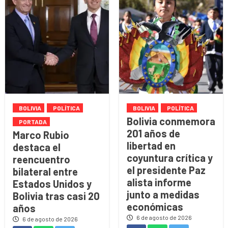
BOLIVIA
POLÍTICA
BOLIVIA
POLÍTICA
Bolivia conmemora
PORTADA
201 años de
Marco Rubio
libertad en
destaca el
coyuntura crítica y
reencuentro
el presidente Paz
bilateral entre
alista informe
Estados Unidos y
junto a medidas
Bolivia tras casi 20
económicas
años
6 de agosto de 2026
6 de agosto de 2026