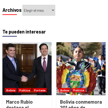
Archivos
Archivos
Te pueden interesar
Bolivia
Política
Portada
Bolivia
Política
Marco Rubio
Bolivia conmemora
destaca el
201 años de