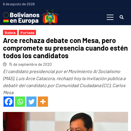
Saltar
6 de agosto de 2026
al
Menú
contenido
primario
Bolivia
Portada
Arce rechaza debate con Mesa, pero
compromete su presencia cuando estén
todos los candidatos
15 de septiembre de 2020
El candidato presidencial por el Movimiento Al Socialismo
(MAS), Luis Arce Catacora, rechazó hoy la invitación pública a
debatir del candidato por Comunidad Ciudadana (CC), Carlos
Mesa