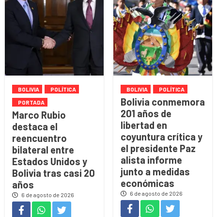
BOLIVIA
POLÍTICA
BOLIVIA
POLÍTICA
Bolivia conmemora
PORTADA
201 años de
Marco Rubio
libertad en
destaca el
coyuntura crítica y
reencuentro
el presidente Paz
bilateral entre
alista informe
Estados Unidos y
junto a medidas
Bolivia tras casi 20
económicas
años
6 de agosto de 2026
6 de agosto de 2026