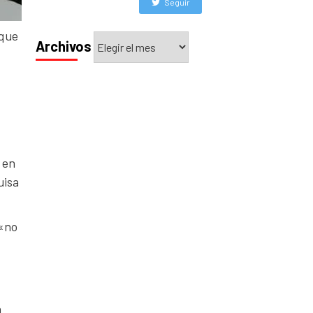
Seguir
 que
Archivos
Archivos
 en
uisa
 «no
a