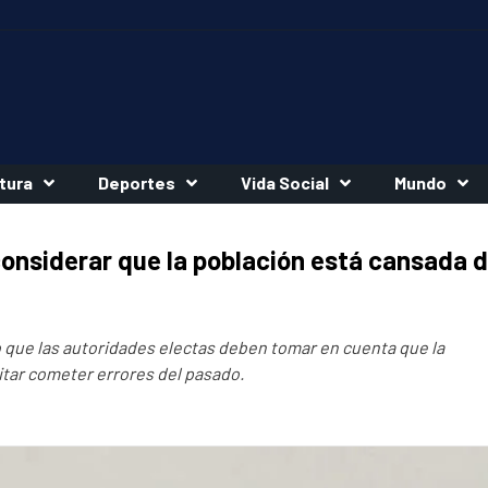
tura
Deportes
Vida Social
Mundo
considerar que la población está cansada 
go que las autoridades electas deben tomar en cuenta que la
itar cometer errores del pasado.