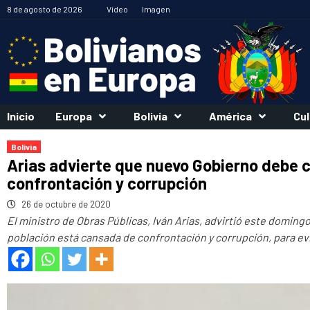
Saltar
8 de agosto de 2026
Vídeo
Imagen
al
contenido
Inicio
Europa
Bolivia
América
Cul
Bolivia
Arias advierte que nuevo Gobierno debe 
confrontación y corrupción
26 de octubre de 2020
El ministro de Obras Públicas, Iván Arias, advirtió este domin
población está cansada de confrontación y corrupción, para ev