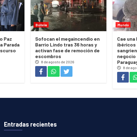
Bolivia
Mundo
go Paz
Sofocan el megaincendio en
Cae una 
la Parada
Barrio Lindo tras 36 horas y
ibéricos
discurso
activan fase de remoción de
sangrien
escombros
negocio 
Paragua
8 de agosto de 2026
8 de ago
Entradas recientes