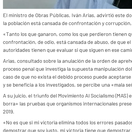
El ministro de Obras Públicas, Iván Arias, advirtió este
la población está cansada de confrontación y corrupción,
«Tanto los que ganaron, como los que perdieron tienen qu
confrontación, de odio, está cansada de abuso, de que el 
autoridades tienen que evaluar si que siguen en ese camin
Arias, consultado sobre la anulación de la orden de apreh
proceso penal que investiga la supuesta manipulación dol
caso de que no exista el debido proceso puede aceptarse 
y se beneficia a los investigados, se percibe una «mala señ
A su juicio, el triunfo del Movimiento Al Socialismo (MAS)
borra» las pruebas que organismos internacionales prese
2019.
«No es que si mi victoria elimina todos los errores pasado
demostrar que soy justo, mi victoria tiene que demostrar 