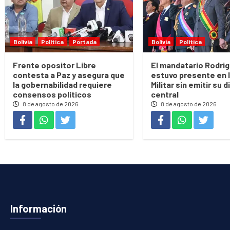
Bolivia
Política
Portada
Bolivia
Política
Frente opositor Libre
El mandatario Rodri
contesta a Paz y asegura que
estuvo presente en 
la gobernabilidad requiere
Militar sin emitir su 
consensos políticos
central
8 de agosto de 2026
8 de agosto de 2026
Información