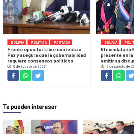
BOLIVIA
POLÍTICA
PORTADA
BOLIVIA
POLÍ
Frente opositor Libre contesta a
El mandatario 
Paz y asegura que la gobernabilidad
presente en la 
requiere consensos políticos
emitir su discu
8 de agosto de 2026
8 de agosto de 2
Te pueden interesar