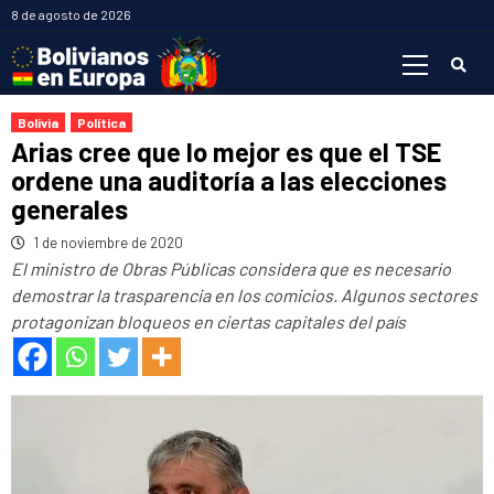
Saltar
8 de agosto de 2026
al
Menú
contenido
primario
Bolivia
Política
Arias cree que lo mejor es que el TSE
ordene una auditoría a las elecciones
generales
1 de noviembre de 2020
El ministro de Obras Públicas considera que es necesario
demostrar la trasparencia en los comicios. Algunos sectores
protagonizan bloqueos en ciertas capitales del país