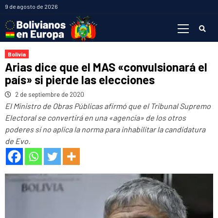
Saltar
9 de agosto de 2026
al
Menú
contenido
primario
Bolivia
Arias dice que el MAS «convulsionará el
país» si pierde las elecciones
2 de septiembre de 2020
El Ministro de Obras Públicas afirmó que el Tribunal Supremo
Electoral se convertirá en una «agencia» de los otros
poderes si no aplica la norma para inhabilitar la candidatura
de Evo.