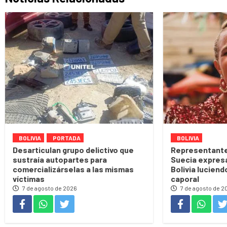
BOLIVIA
PORTADA
BOLIVIA
Desarticulan grupo delictivo que
Representante
sustraía autopartes para
Suecia expres
comercializárselas a las mismas
Bolivia luciend
víctimas
caporal
7 de agosto de 2026
7 de agosto de 2