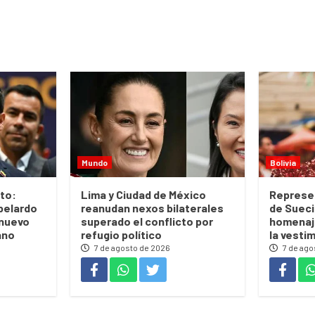
Mundo
Bolivia
to:
Lima y Ciudad de México
Represe
belardo
reanudan nexos bilaterales
de Sueci
 nuevo
superado el conflicto por
homenaje
ano
refugio político
la vesti
7 de agosto de 2026
7 de ago