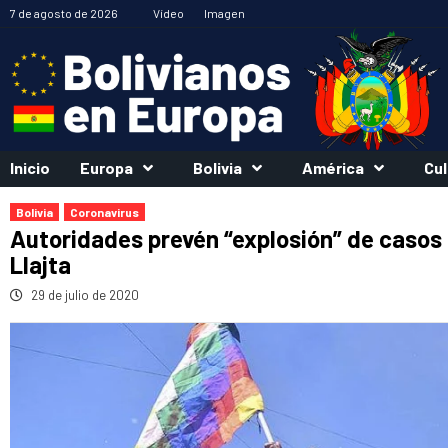
Saltar
7 de agosto de 2026
Vídeo
Imagen
al
contenido
Inicio
Europa
Bolivia
América
Cul
Bolivia
Coronavirus
Autoridades prevén “explosión” de casos e
Llajta
29 de julio de 2020