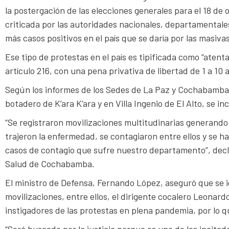
la postergación de las elecciones generales para el 18 de
criticada por las autoridades nacionales, departamentales
más casos positivos en el país que se daría por las masiv
Ese tipo de protestas en el país es tipificada como “atent
artículo 216, con una pena privativa de libertad de 1 a 10 
Según los informes de los Sedes de La Paz y Cochabamba,
botadero de K’ara K’ara y en Villa Ingenio de El Alto, se 
“Se registraron movilizaciones multitudinarias generand
trajeron la enfermedad, se contagiaron entre ellos y se h
casos de contagio que sufre nuestro departamento”, decl
Salud de Cochabamba.
El ministro de Defensa, Fernando López, aseguró que se i
movilizaciones, entre ellos, el dirigente cocalero Leonar
instigadores de las protestas en plena pandemia, por lo q