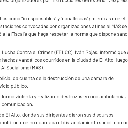
ores, organizadores por instrucciones del exterior”, expresó
has como “irresponsables” y “canallescas”; mientras que el
estaciones convocadas por organizaciones afines al MAS se
ió a la Fiscalía que haga respetar la norma que dispone sanc
de Lucha Contra el Crimen (FELCC), Iván Rojas, informó que 
os hechos vandálicos ocurridos en la ciudad de El Alto, luego
Al Socialismo (MAS).
Policía, da cuenta de la destrucción de una cámara de
icio público.
 forma violenta y realizaron destrozos en una ambulancia,
e comunicación.
de El Alto, donde sus dirigentes dieron sus discursos
 multitud que no guardaba el distanciamiento social, con u