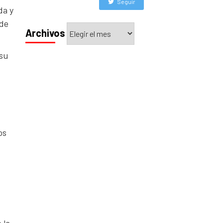
Seguir
da y
 de
Archivos
Archivos
 su
os