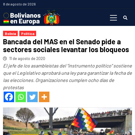
Saltar
8 de agosto de 2026
al
Menú
contenido
primario
Bolivia
Política
Bancada del MAS en el Senado pide a
sectores sociales levantar los bloqueos
11 de agosto de 2020
El jefe de los asambleístas del “instrumento político” sostiene
que el Legislativo aprobará una ley para garantizar la fecha de
las elecciones. Organizaciones cumplen ocho días de
protestas