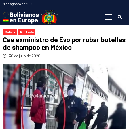
Saltar
8 de agosto de 2026
al
Menú
contenido
primario
Bolivia
Portada
Cae exministro de Evo por robar botellas
de shampoo en México
30 de julio de 2020