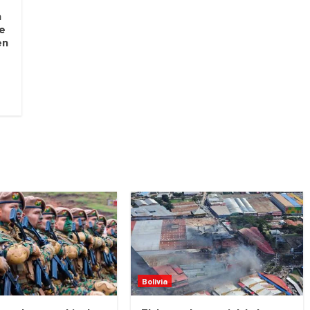
a
le
en
Bolivia