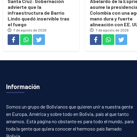
Santa Cruz: Gobernación
Abelardo de la Esprie
advierte que la
asume la presidenci
infraestructura de Barrio
Colombia con una ag
Lindo quedó inservible tras
mano dura y fuerte
el fuego
alineación con EE. U
7 de agosto de 2026
7 de agosto de 2026
Información
Somos un grupo de Bolivianos que quieren unir a nuestra gente
en Europa, América y sobre todo en Bolivia, país al que tanto
amamos. Está página no obstante es para todo el mundo, para
toda la gente que quiera conocer el hermoso país llamado
Bolivia.