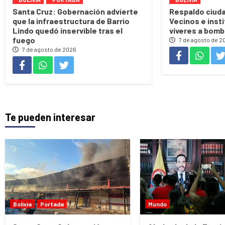
Santa Cruz: Gobernación advierte
Respaldo ciuda
que la infraestructura de Barrio
Vecinos e inst
Lindo quedó inservible tras el
víveres a bomb
fuego
7 de agosto de 2
7 de agosto de 2026
Te pueden interesar
Bolivia
Portada
Mundo