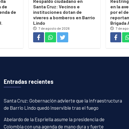
lla
Respaldo ciudadano en
Restring
a de
Santa Cruz: Vecinos e
en la ave
enda de
instituciones dotan de
por el de
víveres a bomberos en Barrio
reportan
U.
Lindo
Brigada 
7 de agosto de 2026
7 de ago
Entradas recientes
Santa Cruz: Gobernación advierte que la infraestructura
de Barrio Lindo quedó inservible tras el fuego
Abelardo de la Espriella asume la presidencia de
Colombia con una agenda de mano dura y fuerte