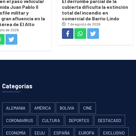
en el paso vehicular
El derrumbe parcial de la
nida Juan Pablo II
cubierta dificulta la extinción
sfile militar y
total del incendio en
 gran afluencia en la
comercial de Barrio Lindo
Aérea de El Alto
7 de agosto de 2026
sto de 2026
Categorías
ALEMANIA
AMÉRICA
BOLIVIA
CINE
CORONAVIRUS
CULTURA
DEPORTES
DESTACADO
ECONOMÍA
EEUU
ESPAÑA
EUROPA
EXCLUSIVO