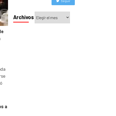
Seguir
Archivos
Archivos
de
a
ada
rse
ió
os a