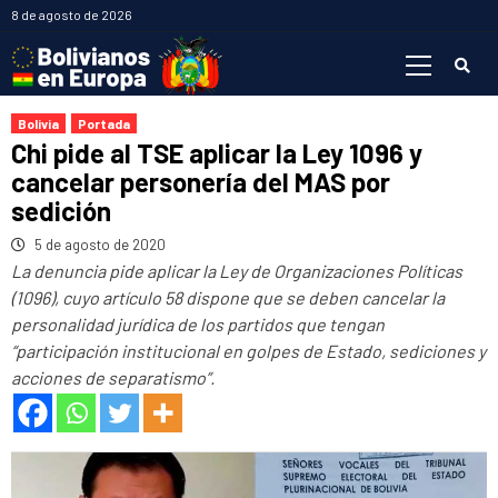
Saltar
8 de agosto de 2026
al
Menú
contenido
primario
Bolivia
Portada
Chi pide al TSE aplicar la Ley 1096 y
cancelar personería del MAS por
sedición
5 de agosto de 2020
La denuncia pide aplicar la Ley de Organizaciones Políticas
(1096), cuyo artículo 58 dispone que se deben cancelar la
personalidad jurídica de los partidos que tengan
“participación institucional en golpes de Estado, sediciones y
acciones de separatismo”.