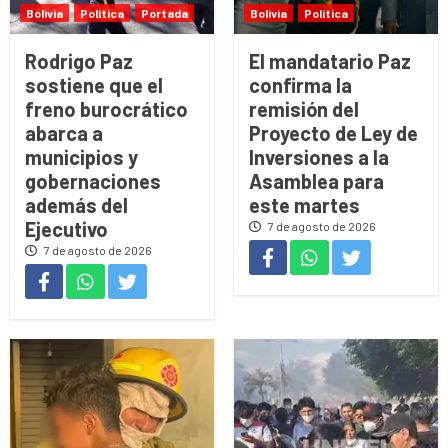
Bolivia
Política
Portada
Bolivia
Política
Rodrigo Paz
El mandatario Paz
sostiene que el
confirma la
freno burocrático
remisión del
abarca a
Proyecto de Ley de
municipios y
Inversiones a la
gobernaciones
Asamblea para
además del
este martes
Ejecutivo
7 de agosto de 2026
7 de agosto de 2026