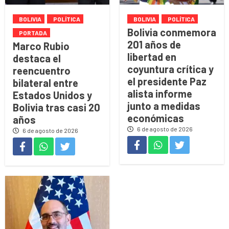
BOLIVIA
POLÍTICA
BOLIVIA
POLÍTICA
Bolivia conmemora
PORTADA
201 años de
Marco Rubio
libertad en
destaca el
coyuntura crítica y
reencuentro
el presidente Paz
bilateral entre
alista informe
Estados Unidos y
junto a medidas
Bolivia tras casi 20
económicas
años
6 de agosto de 2026
6 de agosto de 2026