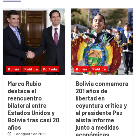
Bolivia
Política
Portada
Bolivia
Política
Marco Rubio
Bolivia conmemora
destaca el
201 años de
reencuentro
libertad en
bilateral entre
coyuntura crítica y
Estados Unidos y
el presidente Paz
Bolivia tras casi 20
alista informe
años
junto a medidas
económicas
6 de agosto de 2026