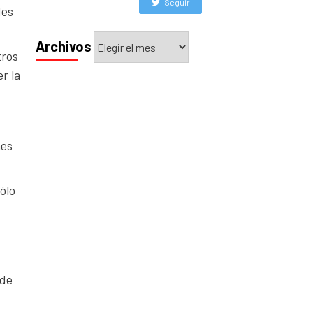
Seguir
des
Archivos
Archivos
tros
r la
.
nes
ólo
 de