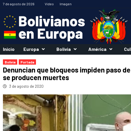
Saltar
7 de agosto de 2026
Vídeo
Imagen
al
contenido
Inicio
Europa
Bolivia
América
Cul
Bolivia
Portada
Denuncian que bloqueos impiden paso de 
se producen muertes
3 de agosto de 2020