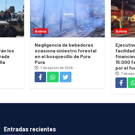
Bolivia
Bolivia
Negligencia de bebedores
Ejecutiv
rán los
ocasiona siniestro forestal
facilidad
rada
en el bosquecillo de Pura
financie
eña
Pura
15.000 f
por el f
7 de agosto de 2026
7 de ago
Entradas recientes