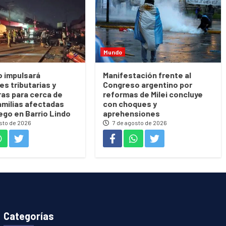
Mundo
o impulsará
Manifestación frente al
es tributarias y
Congreso argentino por
ras para cerca de
reformas de Milei concluye
amilias afectadas
con choques y
uego en Barrio Lindo
aprehensiones
sto de 2026
7 de agosto de 2026
Categorías