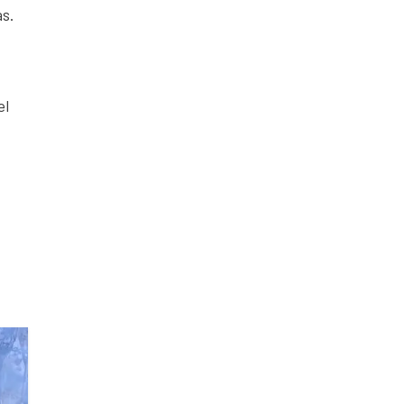
as.
el