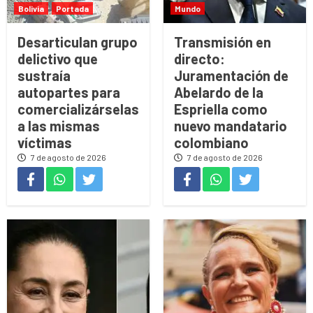
Bolivia
Portada
Mundo
Desarticulan grupo
Transmisión en
delictivo que
directo:
sustraía
Juramentación de
autopartes para
Abelardo de la
comercializárselas
Espriella como
a las mismas
nuevo mandatario
víctimas
colombiano
7 de agosto de 2026
7 de agosto de 2026