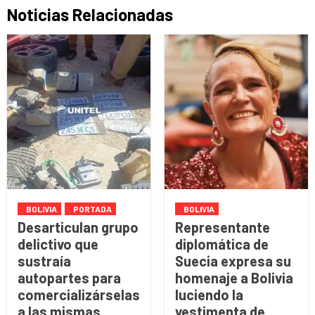
Noticias Relacionadas
BOLIVIA
PORTADA
BOLIVIA
Desarticulan grupo
Representante
delictivo que
diplomática de
sustraía
Suecia expresa su
autopartes para
homenaje a Bolivia
comercializárselas
luciendo la
a las mismas
vestimenta de