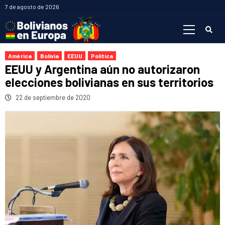
Saltar
7 de agosto de 2026
al
Menú
contenido
primario
América
Bolivia
EEUU
Política
EEUU y Argentina aún no autorizaron
elecciones bolivianas en sus territorios
22 de septiembre de 2020