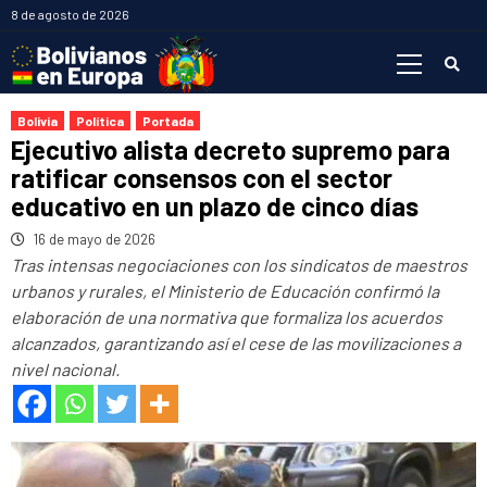
Saltar
8 de agosto de 2026
al
Menú
contenido
primario
Bolivia
Política
Portada
Ejecutivo alista decreto supremo para
ratificar consensos con el sector
educativo en un plazo de cinco días
16 de mayo de 2026
Tras intensas negociaciones con los sindicatos de maestros
urbanos y rurales, el Ministerio de Educación confirmó la
elaboración de una normativa que formaliza los acuerdos
alcanzados, garantizando así el cese de las movilizaciones a
nivel nacional.