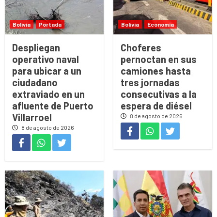
Bolivia
Portada
Bolivia
Economía
Despliegan
Choferes
operativo naval
pernoctan en sus
para ubicar a un
camiones hasta
ciudadano
tres jornadas
extraviado en un
consecutivas a la
afluente de Puerto
espera de diésel
Villarroel
8 de agosto de 2026
8 de agosto de 2026