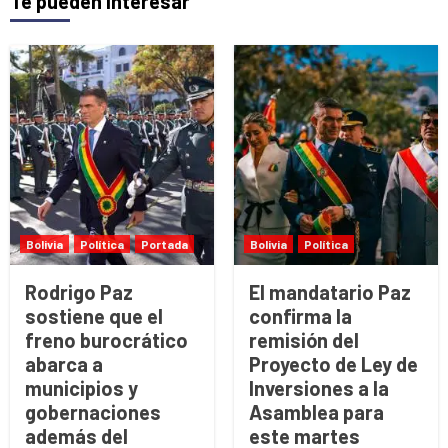
Te pueden interesar
Bolivia
Política
Portada
Bolivia
Política
Rodrigo Paz
El mandatario Paz
sostiene que el
confirma la
freno burocrático
remisión del
abarca a
Proyecto de Ley de
municipios y
Inversiones a la
gobernaciones
Asamblea para
además del
este martes