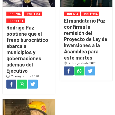
BOLIVIA
POLÍTICA
BOLIVIA
POLÍTICA
El mandatario Paz
PORTADA
confirma la
Rodrigo Paz
remisión del
sostiene que el
Proyecto de Ley de
freno burocrático
Inversiones a la
abarca a
Asamblea para
municipios y
este martes
gobernaciones
7 de agosto de 2026
además del
Ejecutivo
7 de agosto de 2026