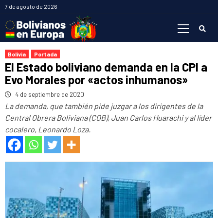
Saltar
7 de agosto de 2026
al
Menú
contenido
primario
Bolivia
Portada
El Estado boliviano demanda en la CPI a
Evo Morales por «actos inhumanos»
4 de septiembre de 2020
La demanda, que también pide juzgar a los dirigentes de la
Central Obrera Boliviana (COB), Juan Carlos Huarachi y al líder
cocalero, Leonardo Loza.