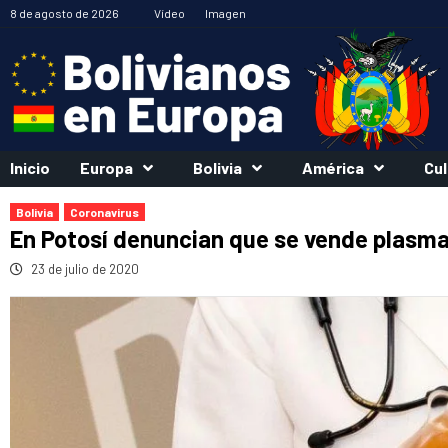
Saltar
8 de agosto de 2026
Vídeo
Imagen
al
contenido
Inicio
Europa
Bolivia
América
Cul
Bolivia
Coronavirus
En Potosí denuncian que se vende plasma
23 de julio de 2020