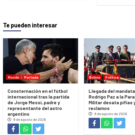
Te pueden interesar
Mundo
Portada
Bolivia
Política
Consternación en el fútbol
Llegada del mandata
internacional tras la partida
Rodrigo Paz a la Par
de Jorge Messi, padre y
Militar desata pifias 
representante del astro
reclamos
argentino
8 de agosto de 2026
8 de agosto de 2026