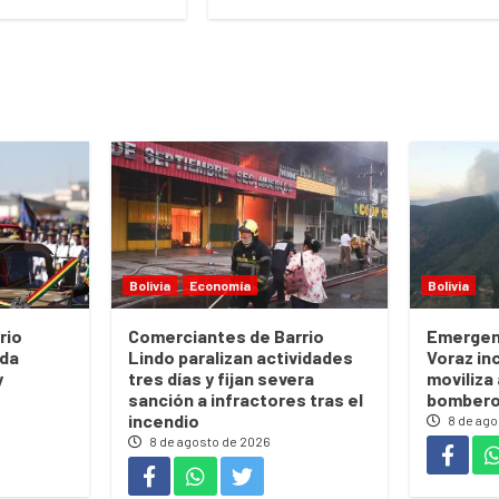
Bolivia
Economía
Bolivia
rio
Comerciantes de Barrio
Emergen
ada
Lindo paralizan actividades
Voraz in
y
tres días y fijan severa
moviliza
sanción a infractores tras el
bombero
incendio
8 de ago
8 de agosto de 2026