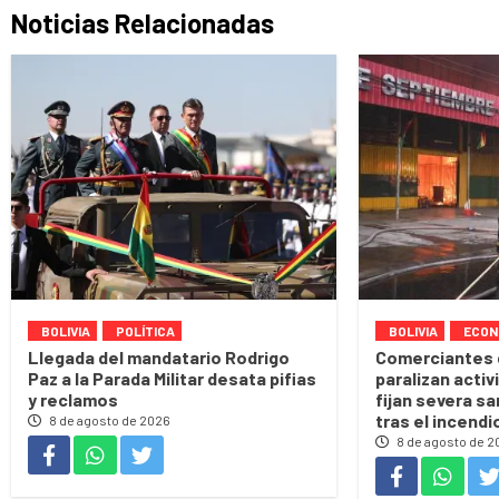
Noticias Relacionadas
BOLIVIA
POLÍTICA
BOLIVIA
ECON
Llegada del mandatario Rodrigo
Comerciantes d
Paz a la Parada Militar desata pifias
paralizan activ
y reclamos
fijan severa sa
tras el incendi
8 de agosto de 2026
8 de agosto de 2