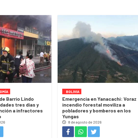
OMÍA
BOLIVIA
e Barrio Lindo
Emergencia en Yanacachi: Voraz
idades tres días y
incendio forestal moviliza a
nción a infractores
pobladores y bomberos en los
o
Yungas
026
8 de agosto de 2026