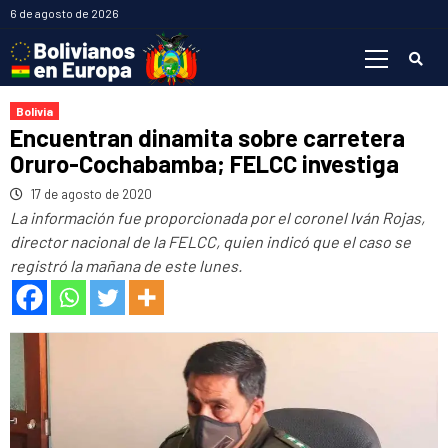
Saltar
6 de agosto de 2026
al
Menú
contenido
primario
Bolivia
Encuentran dinamita sobre carretera
Oruro-Cochabamba; FELCC investiga
17 de agosto de 2020
La información fue proporcionada por el coronel Iván Rojas,
director nacional de la FELCC, quien indicó que el caso se
registró la mañana de este lunes.