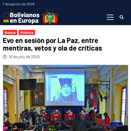
Saltar
7 de agosto de 2026
al
Menú
contenido
primario
Bolivia
Política
Evo en sesión por La Paz, entre
mentiras, vetos y ola de críticas
16 de julio de 2020