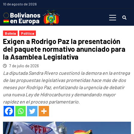
Saltar
10 de agosto de 2026
al
Menú
contenido
primario
Bolivia
Política
Exigen a Rodrigo Paz la presentación
del paquete normativo anunciado para
la Asamblea Legislativa
7 de julio de 2026
La diputada Sandra Rivero cuestionó la demora en la entrega
de las propuestas legislativas prometidas hace más de dos
meses por Rodrigo Paz, enfatizando la urgencia de debatir
una nueva Ley de Hidrocarburos y demandando mayor
rapidez en el proceso parlamentario.