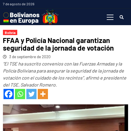
Saltar
7 de agosto de 2026
al
Menú
contenido
primario
Bolivia
FFAA y Policía Nacional garantizan
seguridad de la jornada de votación
3 de septiembre de 2020
“El TSE ha suscrito convenios con las Fuerzas Armadas y la
Policía Boliviana para asegurar la seguridad de la jornada de
votación con el cuidado de los recintos”, afirmó e presidente
del TSE, Salvador Romero.