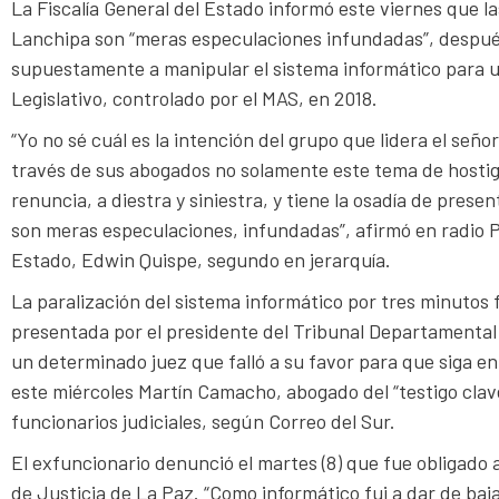
La Fiscalía General del Estado informó este viernes que l
Lanchipa son “meras especulaciones infundadas”, después
supuestamente a manipular el sistema informático para un
Legislativo, controlado por el MAS, en 2018.
“Yo no sé cuál es la intención del grupo que lidera el señ
través de sus abogados no solamente este tema de hosti
renuncia, a diestra y siniestra, y tiene la osadía de pres
son meras especulaciones, infundadas”, afirmó en radio Pa
Estado, Edwin Quispe, segundo en jerarquía.
La paralización del sistema informático por tres minutos 
presentada por el presidente del Tribunal Departamental 
un determinado juez que falló a su favor para que siga en
este miércoles Martín Camacho, abogado del “testigo clav
funcionarios judiciales, según Correo del Sur.
El exfuncionario denunció el martes (8) que fue obligado
de Justicia de La Paz. “Como informático fui a dar de baj