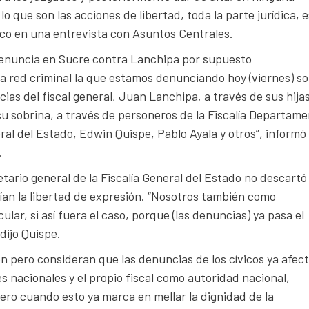
 que son las acciones de libertad, toda la parte jurídica, 
ico en una entrevista con Asuntos Centrales.
denuncia en Sucre contra Lanchipa por supuesto
una red criminal la que estamos denunciando hoy (viernes) s
ncias del fiscal general, Juan Lanchipa, a través de sus hija
u sobrina, a través de personeros de la Fiscalía Departame
eral del Estado, Edwin Quispe, Pablo Ayala y otros”, informó
.
ario general de la Fiscalía General del Estado no descartó 
ían la libertad de expresión. “Nosotros también como
r, si así fuera el caso, porque (las denuncias) ya pasa el
 dijo Quispe.
ón pero consideran que las denuncias de los cívicos ya afec
nacionales y el propio fiscal como autoridad nacional,
ero cuando esto ya marca en mellar la dignidad de la