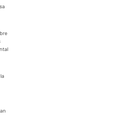
esa
obre
s
ntal
la
tan