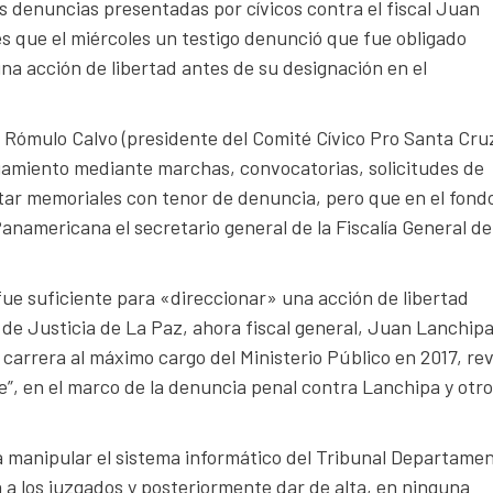
as denuncias presentadas por cívicos contra el fiscal Juan
 que el miércoles un testigo denunció que fue obligado
a acción de libertad antes de su designación en el
or Rómulo Calvo (presidente del Comité Cívico Pro Santa Cru
gamiento mediante marchas, convocatorias, solicitudes de
entar memoriales con tenor de denuncia, pero que en el fond
namericana el secretario general de la Fiscalía General de
fue suficiente para «direccionar» una acción de libertad
de Justicia de La Paz, ahora fiscal general, Juan Lanchipa
 carrera al máximo cargo del Ministerio Público en 2017, re
e”, en el marco de la denuncia penal contra Lanchipa y otr
 a manipular el sistema informático del Tribunal Departamen
a a los juzgados y posteriormente dar de alta, en ninguna