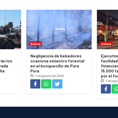
Bolivia
Bolivia
Negligencia de bebedores
Ejecutiv
rán los
ocasiona siniestro forestal
facilidad
rada
en el bosquecillo de Pura
financie
eña
Pura
15.000 f
por el f
7 de agosto de 2026
7 de ago