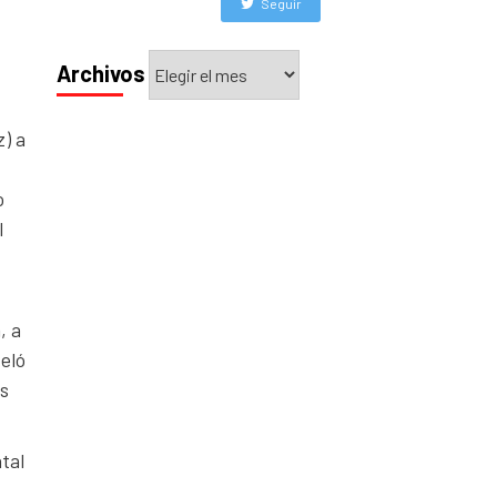
Seguir
Archivos
Archivos
z) a
o
l
, a
veló
os
tal