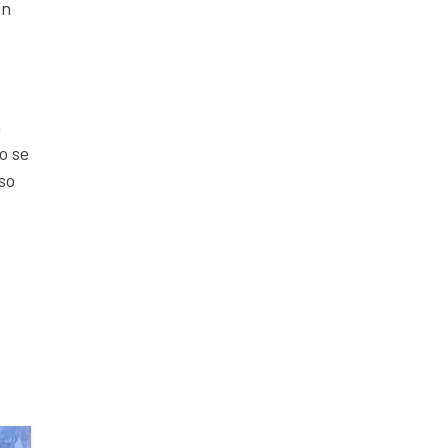
ón
a
o se
so