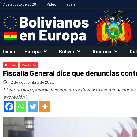
Saltar
7 de agosto de 2026
Vídeo
Imagen
al
contenido
Inicio
Europa
Bolivia
América
Cul
Bolivia
Portada
Fiscalía General dice que denuncias con
12 de septiembre de 2020
El secretario general dice que no se descarta asumir acciones 
expresión”.