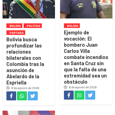
BOLIVIA
POLÍTICA
BOLIVIA
Ejemplo de
PORTADA
vocación: El
Bolivia busca
bombero Juan
profundizar las
Carlos Villa
relaciones
combate incendios
bilaterales con
en Santa Cruz sin
Colombia tras la
que la falta de una
asunción de
extremidad sea un
Abelardo de la
obstáculo
Espriella
8 de agosto de 2026
8 de agosto de 2026