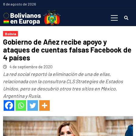
Saltar
8 de agosto de 2026
al
Menú
contenido
primario
Bolivia
Gobierno de Añez recibe apoyo y
ataques de cuentas falsas Facebook de
4 países
4 de septiembre de 2020
La red social reportó la eliminación de una de ellas,
relacionada con la consultora CLS Strategies de Estados
Unidos, pero se descubrió otros tres sitios en México,
Argentina y Rusia.