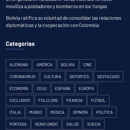
moviliza a pobladores y bomberos en los Yungas
Bolivia ratifica su voluntad de consolidar las relaciones
diplomáticas y la cooperación con Colombia
Categorías
ALEMANIA
AMÉRICA
BOLIVIA
CINE
CORONAVIRUS
CULTURA
DEPORTES
DESTACADO
ECONOMÍA
EEUU
ESPAÑA
EUROPA
EXCLUSIVO
FOLCLORE
FRANCIA
FÚTBOL
ITALIA
MUNDO
MÚSICA
OPINIÓN
POLÍTICA
PORTADA
REINO UNIDO
SALUD
SUECIA