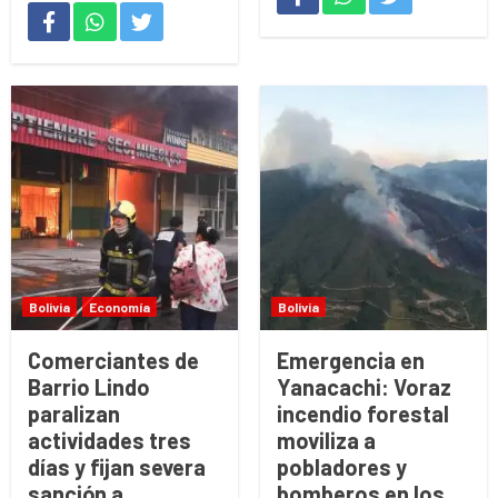
Bolivia
Economía
Bolivia
Comerciantes de
Emergencia en
Barrio Lindo
Yanacachi: Voraz
paralizan
incendio forestal
actividades tres
moviliza a
días y fijan severa
pobladores y
sanción a
bomberos en los