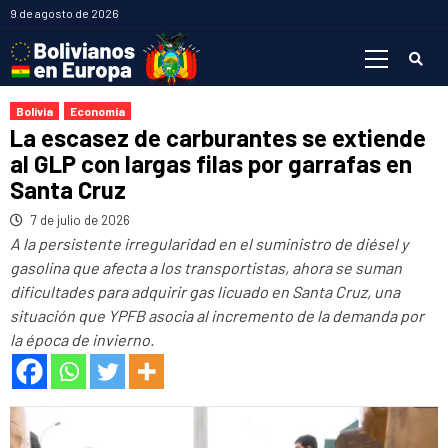
Saltar
9 de agosto de 2026
al
Menú
contenido
primario
Bolivia
Economía
La escasez de carburantes se extiende
al GLP con largas filas por garrafas en
Santa Cruz
7 de julio de 2026
A la persistente irregularidad en el suministro de diésel y
gasolina que afecta a los transportistas, ahora se suman
dificultades para adquirir gas licuado en Santa Cruz, una
situación que YPFB asocia al incremento de la demanda por
la época de invierno.