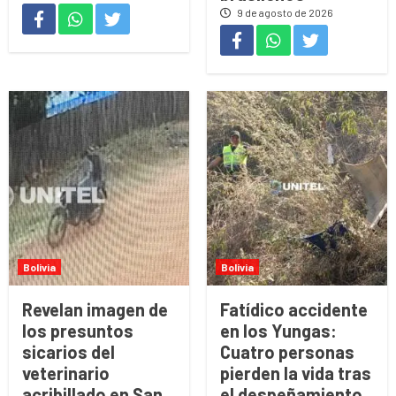
9 de agosto de 2026
Bolivia
Bolivia
Revelan imagen de
Fatídico accidente
los presuntos
en los Yungas:
sicarios del
Cuatro personas
veterinario
pierden la vida tras
acribillado en San
el despeñamiento