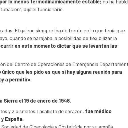
e, por lo menos termodinámicamente estable
; no ha habi
ubación”, dijo el funcionario.
das. El galeno siempre iba de frente en lo que tenía que
yo, cuando se barajaba la posibilidad de flexibilizar la
ocurrir en este momento dictar que se levanten las
nión del Centro de Operaciones de Emergencia Departament
 único que les pido es que si hay alguna reunión para
oy a permitir».
 Sierra el 19 de enero de 1948.
etos y 2 bisnietos.Lasallista de corazón,
fue médico
 y España.
la Sociedad de Ginecología y Obstetricia por su amplia