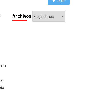
Seguir
Archivos
l
Archivos
 en
de
bía