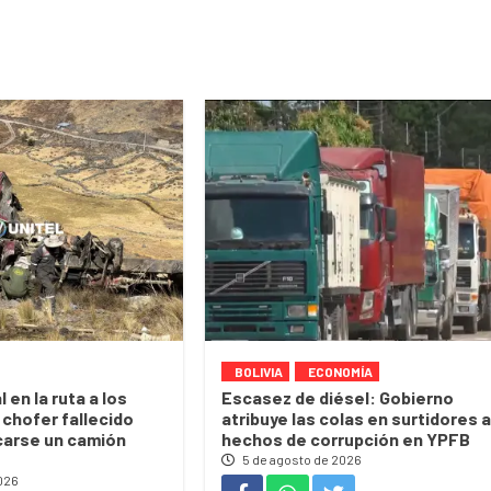
BOLIVIA
ECONOMÍA
 en la ruta a los
Escasez de diésel: Gobierno
 chofer fallecido
atribuye las colas en surtidores a
carse un camión
hechos de corrupción en YPFB
5 de agosto de 2026
026