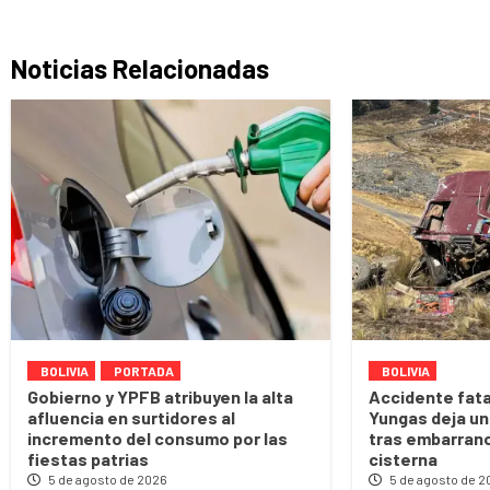
Noticias Relacionadas
BOLIVIA
PORTADA
BOLIVIA
Gobierno y YPFB atribuyen la alta
Accidente fatal
afluencia en surtidores al
Yungas deja un
incremento del consumo por las
tras embarran
fiestas patrias
cisterna
5 de agosto de 2026
5 de agosto de 2