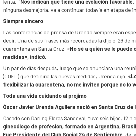
lenta. “
Nos indican que tiene una evolución favorabl
ninguna desmejoría, va a continuar todavía en etapa de int
Siempre sincero
Las conferencias de prensa de Urenda siempre eran espera
decir. Una de sus frases más recordadas la dijo el 26 de ma
cuarentena en Santa Cruz.
«No sé a quién se le puede 
medidas», indicó.
Un par de días después, luego que se anunciara una reu
(COED) que definiría las nuevas medidas, Urenda dijo:
«Lo
flexibilizar la cuarentena, no me inviten porque no lo v
Toda una vida cuidando al prójimo
Óscar Javier Urenda Aguilera nació en Santa Cruz de la
Casado con Darling Flores Sandoval, tuvo seis hijos, 12 ni
ginecólogo de profesión,
formado en Argentina, Brasil
Fue Presidente del Club Social 24 de Septiembre
, de 