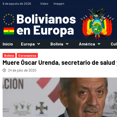
Saltar
6 de agosto de 2026
Vídeo
Imagen
al
contenido
Inicio
Europa
Bolivia
América
Cul
Bolivia
Coronavirus
Muere Óscar Urenda, secretario de salud y
24 de julio de 2020