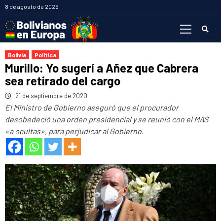
Saltar
8 de agosto de 2026
al
Menú
contenido
primario
Bolivia
Política
Murillo: Yo sugerí a Añez que Cabrera
sea retirado del cargo
21 de septiembre de 2020
El Ministro de Gobierno aseguró que el procurador
desobedeció una orden presidencial y se reunió con el MAS
«a ocultas», para perjudicar al Gobierno.