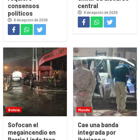
consensos
central
políticos
8 de agosto de 2026
8 de agosto de 2026
Bolivia
Mundo
Sofocan el
Cae una banda
megaincendio en
integrada por
Barrio Lindo tras
ibéricos y