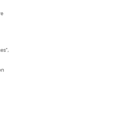
re
es”,
ón