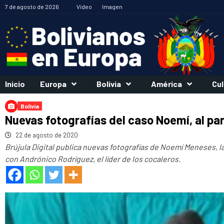
Saltar
7 de agosto de 2026
Vídeo
Imagen
al
contenido
Inicio
Europa
Bolivia
América
Cul
Bolivia
Nuevas fotografías del caso Noemí, al pa
22 de agosto de 2020
Brújula Digital publica nuevas fotografías de Noemí Meneses, 
con Andrónico Rodríguez, el líder de los cocaleros.