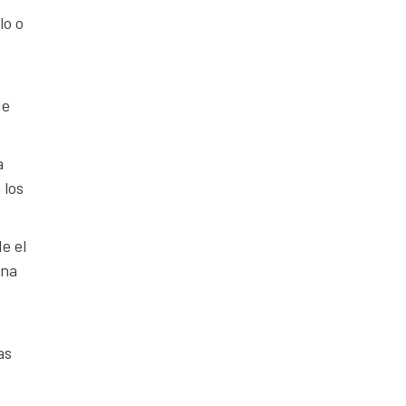
lo o
de
a
 los
e el
ina
as