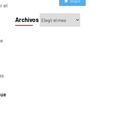
Seguir
r el
Archivos
Archivos
de
es
que