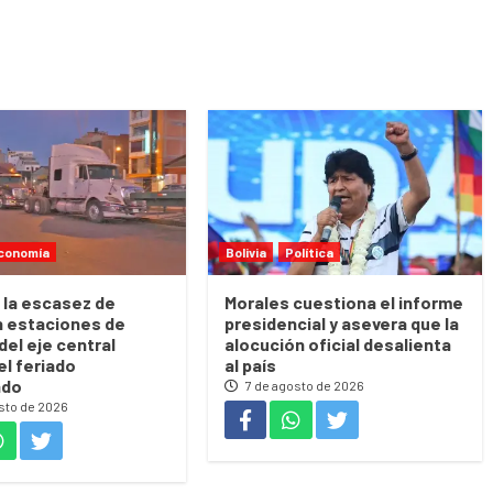
conomía
Bolivia
Política
 la escasez de
Morales cuestiona el informe
n estaciones de
presidencial y asevera que la
del eje central
alocución oficial desalienta
el feriado
al país
ado
7 de agosto de 2026
sto de 2026