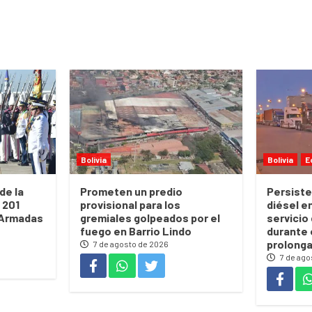
Bolivia
Bolivia
E
de la
Prometen un predio
Persiste
 201
provisional para los
diésel e
 Armadas
gremiales golpeados por el
servicio 
fuego en Barrio Lindo
durante 
prolong
7 de agosto de 2026
7 de ago