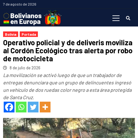
Saltar
7 de agosto de 2026
al
Menú
contenido
primario
Bolivia
Portada
Operativo policial y de deliveris moviliza
al Cordón Ecológico tras alerta por robo
de motocicleta
8 de julio de 2026
La movilización se activó luego de que un trabajador de
entregas denunciara que un grupo de delincuentes ingresó
un vehículo de dos ruedas color negro a esta área protegida
de Santa Cruz.