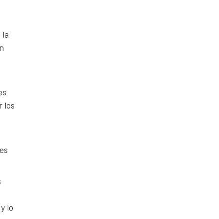
 la
un
es
 los
des
s
y lo