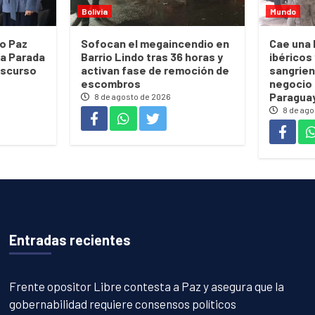
Bolivia
Mundo
go Paz
Sofocan el megaincendio en
Cae una 
la Parada
Barrio Lindo tras 36 horas y
ibéricos
discurso
activan fase de remoción de
sangrien
escombros
negocio 
Paragua
8 de agosto de 2026
8 de ago
Entradas recientes
Frente opositor Libre contesta a Paz y asegura que la
gobernabilidad requiere consensos políticos