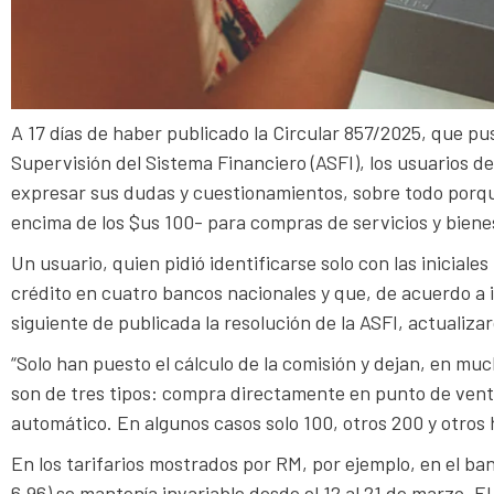
A 17 días de haber publicado la Circular 857/2025, que pu
Supervisión del Sistema Financiero (ASFI), los usuarios d
expresar sus dudas y cuestionamientos, sobre todo porqu
encima de los $us 100- para compras de servicios y bienes
Un usuario, quien pidió identificarse solo con las inicia
crédito en cuatro bancos nacionales y que, de acuerdo a 
siguiente de publicada la resolución de la ASFI, actualizar
“Solo han puesto el cálculo de la comisión y dejan, en mu
son de tres tipos: compra directamente en punto de venta
automático. En algunos casos solo 100, otros 200 y otros 
En los tarifarios mostrados por RM, por ejemplo, en el ba
6,96) se mantenía invariable desde el 12 al 21 de marzo. E