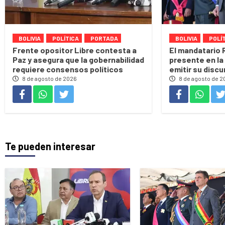
BOLIVIA
POLÍTICA
PORTADA
BOLIVIA
POLÍ
Frente opositor Libre contesta a
El mandatario 
Paz y asegura que la gobernabilidad
presente en la 
requiere consensos políticos
emitir su discu
8 de agosto de 2026
8 de agosto de 2
Te pueden interesar