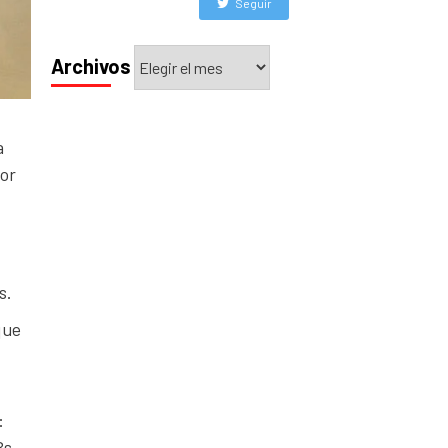
Seguir
Archivos
Archivos
a
por
s.
que
:
Bs