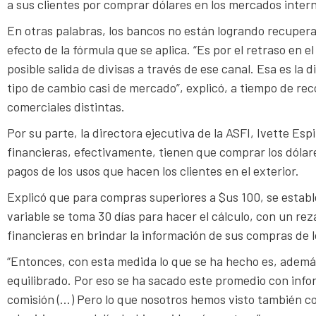
a sus clientes por comprar dólares en los mercados intern
En otras palabras, los bancos no están logrando recuperar l
efecto de la fórmula que se aplica. “Es por el retraso en e
posible salida de divisas a través de ese canal. Esa es la 
tipo de cambio casi de mercado”, explicó, a tiempo de re
comerciales distintas.
Por su parte, la directora ejecutiva de la ASFI, Ivette Es
financieras, efectivamente, tienen que comprar los dólare
pagos de los usos que hacen los clientes en el exterior.
Explicó que para compras superiores a $us 100, se establ
variable se toma 30 días para hacer el cálculo, con un re
financieras en brindar la información de sus compras de l
“Entonces, con esta medida lo que se ha hecho es, ademá
equilibrado. Por eso se ha sacado este promedio con infor
comisión (…) Pero lo que nosotros hemos visto también con