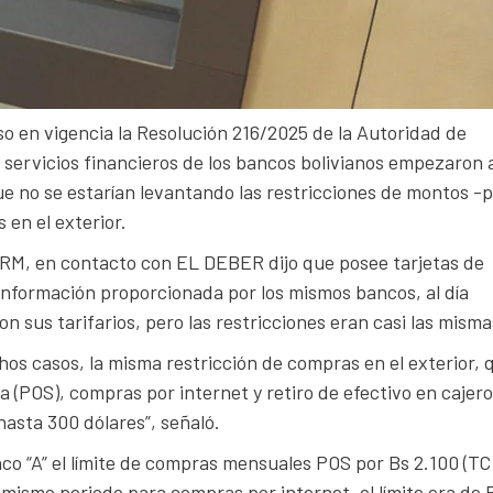
so en vigencia la Resolución 216/2025 de la Autoridad de
e servicios financieros de los bancos bolivianos empezaron 
e no se estarían levantando las restricciones de montos -
 en el exterior.
les RM, en contacto con EL DEBER dijo que posee tarjetas de
información proporcionada por los mismos bancos, al día
on sus tarifarios, pero las restricciones eran casi las misma
chos casos, la misma restricción de compras en el exterior, 
 (POS), compras por internet y retiro de efectivo en cajero
hasta 300 dólares”, señaló.
nco “A” el límite de compras mensuales POS por Bs 2.100 (TC
l mismo periodo para compras por internet, el límite era de 