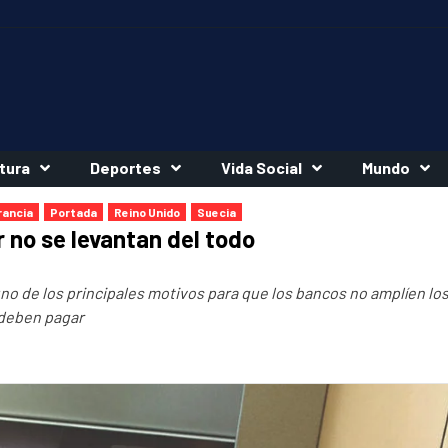
tura
Deportes
Vida Social
Mundo
rancia
Portada
Reino Unido
Suecia
 no se levantan del todo
uno de los principales motivos para que los bancos no amplíen lo
 deben pagar