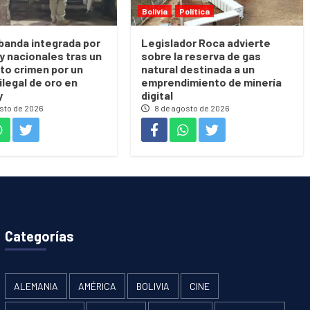
Bolivia
Política
banda integrada por
Legislador Roca advierte
 y nacionales tras un
sobre la reserva de gas
to crimen por un
natural destinada a un
ilegal de oro en
emprendimiento de minería
y
digital
sto de 2026
8 de agosto de 2026
Categorías
ALEMANIA
AMÉRICA
BOLIVIA
CINE