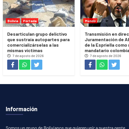
Bolivia
Portada
Mundo
Desarticulan grupo delictivo
Transmisión en direc
que sustraía autopartes para
Juramentación de A
comercializárselas a las
de la Espriella como
mismas víctimas
mandatario colombi
7 de agosto de 2026
7 de agosto de 2026
Información
Somos un grupo de Bolivianos que quieren unir a nuestra gente