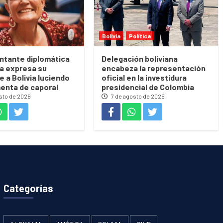
Bolivia
Política
ntante diplomática
Delegación boliviana
a expresa su
encabeza la representación
 a Bolivia luciendo
oficial en la investidura
menta de caporal
presidencial de Colombia
sto de 2026
7 de agosto de 2026
Categorías