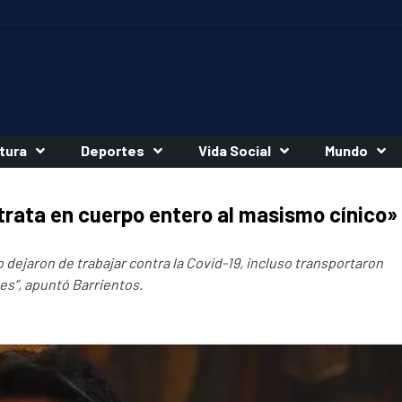
tura
Deportes
Vida Social
Mundo
etrata en cuerpo entero al masismo cínico»
 dejaron de trabajar contra la Covid-19, incluso transportaron
es”, apuntó Barrientos.