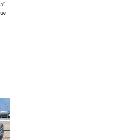
na”
que