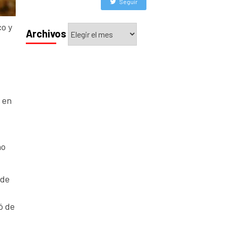
Seguir
Archivos
co y
Archivos
a en
no
 de
ó de