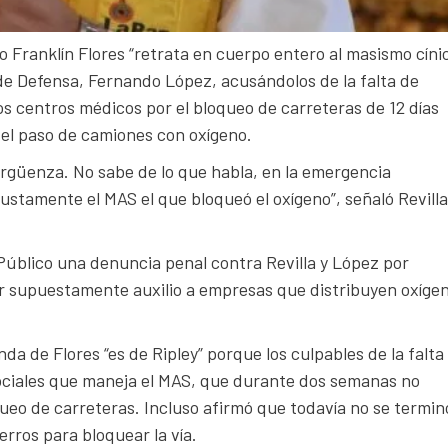
o Franklín Flores “retrata en cuerpo entero al masismo cíni
 de Defensa, Fernando López, acusándolos de la falta de
los centros médicos por el bloqueo de carreteras de 12 días
 el paso de camiones con oxígeno.
ergüenza. No sabe de lo que habla, en la emergencia
ustamente el MAS el que bloqueó el oxígeno”, señaló Revill
 Público una denuncia penal contra Revilla y López por
ir supuestamente auxilio a empresas que distribuyen oxíge
a de Flores “es de Ripley” porque los culpables de la falta
 sociales que maneja el MAS, que durante dos semanas no
queo de carreteras. Incluso afirmó que todavía no se termin
erros para bloquear la vía.