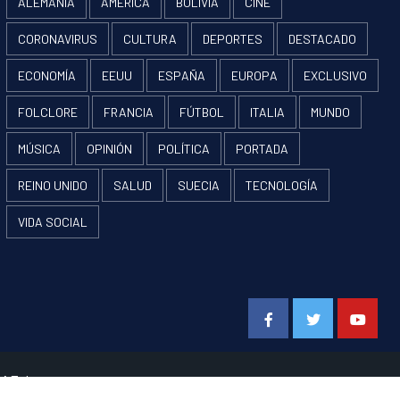
ALEMANIA
AMÉRICA
BOLIVIA
CINE
CORONAVIRUS
CULTURA
DEPORTES
DESTACADO
ECONOMÍA
EEUU
ESPAÑA
EUROPA
EXCLUSIVO
FOLCLORE
FRANCIA
FÚTBOL
ITALIA
MUNDO
MÚSICA
OPINIÓN
POLÍTICA
PORTADA
REINO UNIDO
SALUD
SUECIA
TECNOLOGÍA
VIDA SOCIAL
Facebook
Twitter
Youtube
 AF themes.