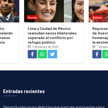
Mundo
Bolivia
to:
Lima y Ciudad de México
Represe
belardo
reanudan nexos bilaterales
de Sueci
 nuevo
superado el conflicto por
homenaje
ano
refugio político
la vesti
7 de agosto de 2026
7 de ago
Entradas recientes
Desarticulan grupo delictivo que sustraía autopartes para