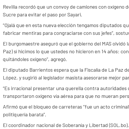
Revilla recordó que un convoy de camiones con oxígeno de
Sucre para evitar el paso por Sayari.
“Ojalá que en esta nueva elección tengamos diputados que
fabricar mentiras para congraciarse con sus jefes”, sostuv
El burgomaestre aseguró que el gobierno del MAS olvidó la 
Paz) sí hicimos lo que ustedes no hicieron en 14 años: co
quitándoles oxígeno”, agregó.
El diputado Barrientos espera que la Fiscalía de La Paz d
López, y sugirió al legislador masista asesorarse mejor par
“Es irracional presentar una querella contra autoridades 
transportaron oxígeno vía aérea para que no mueran perso
Afirmó que el bloqueo de carreteras “fue un acto criminal
politiquería barata”.
El coordinador nacional de Soberanía y Libertad (SOL.bo), 