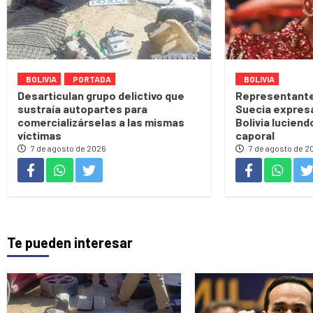
BOLIVIA
PORTADA
BOLIVIA
Desarticulan grupo delictivo que
Representante
sustraía autopartes para
Suecia expres
comercializárselas a las mismas
Bolivia luciend
víctimas
caporal
7 de agosto de 2026
7 de agosto de 2
Te pueden interesar