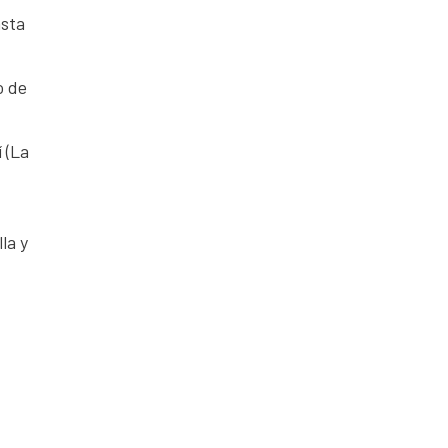
asta
o de
 (La
la y