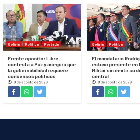
Bolivia
Política
Portada
Bolivia
Política
Frente opositor Libre
El mandatario Rodri
contesta a Paz y asegura que
estuvo presente en 
la gobernabilidad requiere
Militar sin emitir su 
consensos políticos
central
8 de agosto de 2026
8 de agosto de 2026