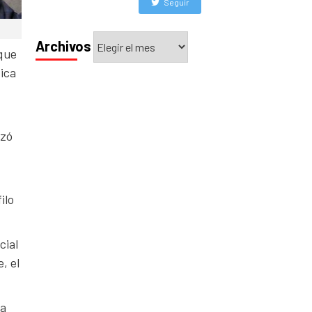
Seguir
Archivos
Archivos
 que
dica
izó
ilo
cial
, el
da