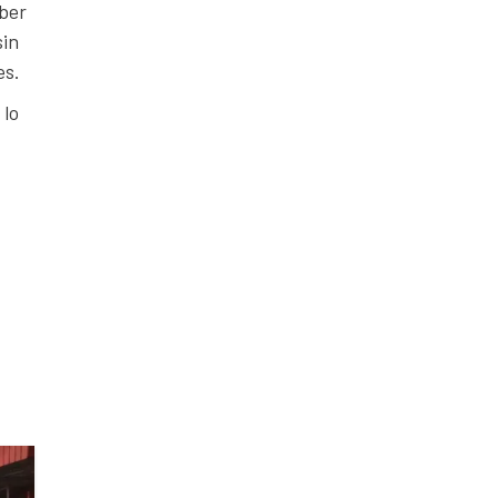
aber
sin
es.
 lo