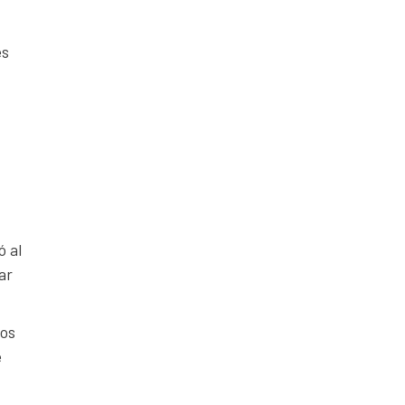
es
ó al
ar
los
e