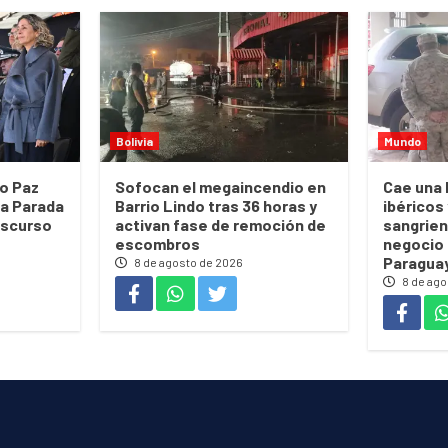
Bolivia
Mundo
go Paz
Sofocan el megaincendio en
Cae una 
la Parada
Barrio Lindo tras 36 horas y
ibéricos
discurso
activan fase de remoción de
sangrien
escombros
negocio 
Paragua
8 de agosto de 2026
8 de ago