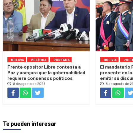
BOLIVIA
POLÍTICA
PORTADA
BOLIVIA
POLÍ
Frente opositor Libre contesta a
El mandatario 
Paz y asegura que la gobernabilidad
presente en la 
requiere consensos políticos
emitir su discu
8 de agosto de 2026
8 de agosto de 2
Te pueden interesar