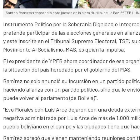
Santos Ramírez reapareció este jueves en la plaza Murillo, de La Paz. PETER L
Instrumento Político por la Soberanía Dignidad e Integrac
pretende participar de las elecciones generales en alianz
y esté inscrita en el Tribunal Supremo Electoral, TSE, s
Movimiento Al Socialismo, MAS, es quien la impulsa.
El expresidente de YPFB ahora coordinador de esa organi
la situación del país heredado por el gobierno del MAS.
Ramírez no solo anunció su incursión en un partido polític
haciendo alianza con un partido político, sino que le envi
puede volver al parlamento (de Bolivia)”.
“Evo Morales con Luis Arce dejaron con una deuda extern
negativa administrada por Luis Arce de más de 1.000 millo
pueblo boliviano en el campo y las ciudades tiene que hace
Ramírez agregó que vienen manteniendo reuniones con tien