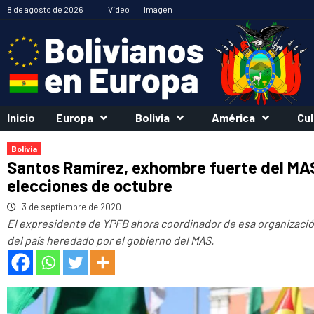
Saltar
8 de agosto de 2026
Vídeo
Imagen
al
contenido
Inicio
Europa
Bolivia
América
Cul
Bolivia
Santos Ramírez, exhombre fuerte del MAS
elecciones de octubre
3 de septiembre de 2020
El expresidente de YPFB ahora coordinador de esa organización
del país heredado por el gobierno del MAS.