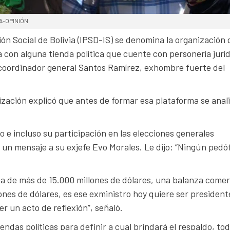
UNA-OPINIÓN
ión Social de Bolivia (IPSD-IS) se denomina la organización
a con alguna tienda política que cuente con personería jurí
u coordinador general Santos Ramírez, exhombre fuerte del
zación explicó que antes de formar esa plataforma se anal
o e incluso su participación en las elecciones generales
ó un mensaje a su exjefe Evo Morales. Le dijo: “Ningún pedóf
a de más de 15.000 millones de dólares, una balanza comer
nes de dólares, es ese exministro hoy quiere ser presidente
r un acto de reflexión”, señaló.
das políticas para definir a cual brindará el respaldo, to