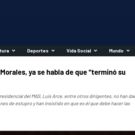
tura
Deportes
Vida Social
Mundo
Morales, ya se habla de que “terminó su
esidencial del MAS, Luis Arce, entre otros dirigentes, no han da
nes de estupro y han insistido en que es él que debe hacer las