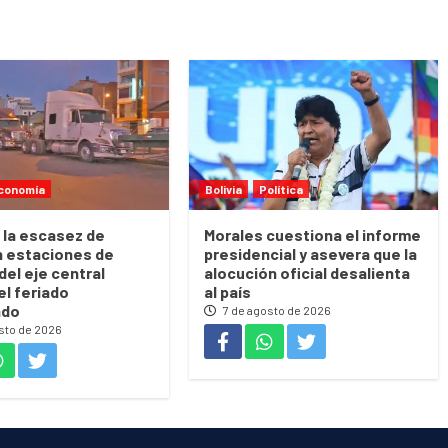
conomía
Bolivia
Política
 la escasez de
Morales cuestiona el informe
n estaciones de
presidencial y asevera que la
del eje central
alocución oficial desalienta
el feriado
al país
ado
7 de agosto de 2026
sto de 2026