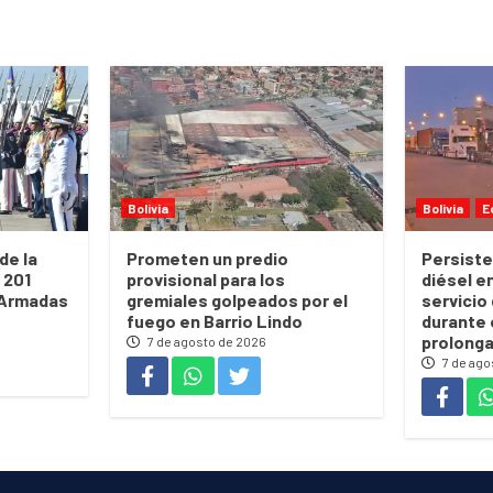
Bolivia
Bolivia
E
de la
Prometen un predio
Persiste
 201
provisional para los
diésel e
 Armadas
gremiales golpeados por el
servicio 
fuego en Barrio Lindo
durante 
prolong
7 de agosto de 2026
7 de ago