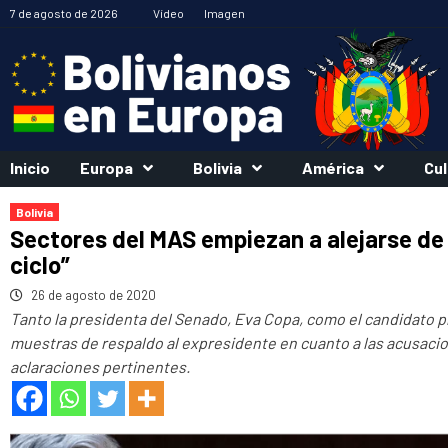
Saltar
7 de agosto de 2026
Vídeo
Imagen
al
contenido
Inicio
Europa
Bolivia
América
Cul
Bolivia
Sectores del MAS empiezan a alejarse de 
ciclo”
26 de agosto de 2020
Tanto la presidenta del Senado, Eva Copa, como el candidato pr
muestras de respaldo al expresidente en cuanto a las acusacio
aclaraciones pertinentes.