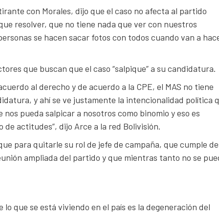
ante con Morales, dijo que el caso no afecta al partido
 que resolver, que no tiene nada que ver con nuestros
personas se hacen sacar fotos con todos cuando van a hac
ctores que buscan que el caso “salpique” a su candidatura.
acuerdo al derecho y de acuerdo a la CPE, el MAS no tiene
datura, y ahí se ve justamente la intencionalidad política 
e nos pueda salpicar a nosotros como binomio y eso es
e actitudes”, dijo Arce a la red Bolivisión.
que para quitarle su rol de jefe de campaña, que cumple d
reunión ampliada del partido y que mientras tanto no se pu
e lo que se está viviendo en el país es la degeneración del