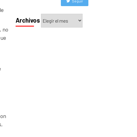
Seguir
le
Archivos
Archivos
, no
que
e
son
s,