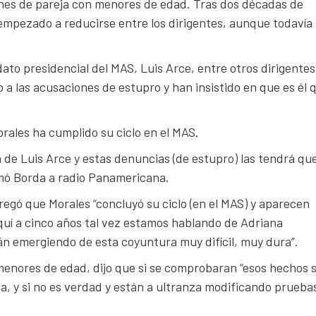
nes de pareja con menores de edad. Tras dos décadas de
 empezado a reducirse entre los dirigentes, aunque todavía 
to presidencial del MAS, Luis Arce, entre otros dirigentes
a las acusaciones de estupro y han insistido en que es él 
orales ha cumplido su ciclo en el MAS.
 de Luis Arce y estas denuncias (de estupro) las tendrá qu
rmó Borda a radio Panamericana.
egó que Morales “concluyó su ciclo (en el MAS) y aparecen
aquí a cinco años tal vez estamos hablando de Adriana
tán emergiendo de esta coyuntura muy difícil, muy dura”.
enores de edad, dijo que si se comprobaran “esos hechos 
a, y si no es verdad y están a ultranza modificando prueba