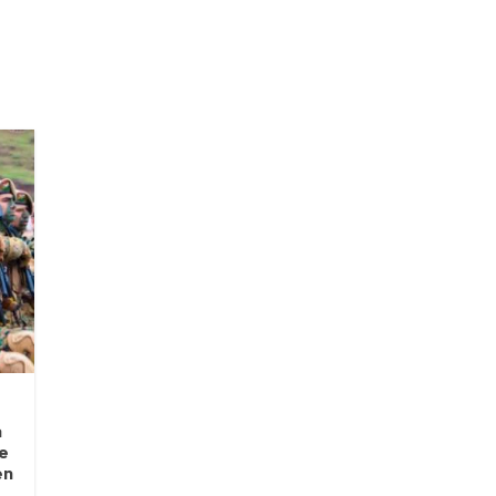
a
le
en