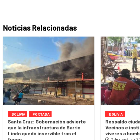
Noticias Relacionadas
BOLIVIA
PORTADA
BOLIVIA
Santa Cruz: Gobernación advierte
Respaldo ciuda
que la infraestructura de Barrio
Vecinos e inst
Lindo quedó inservible tras el
víveres a bomb
fuego
7 de agosto de 2