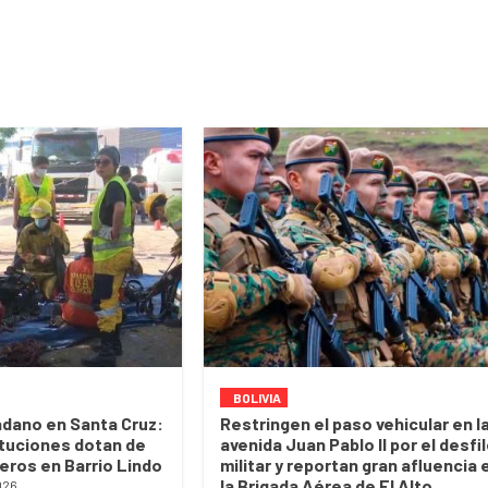
BOLIVIA
dano en Santa Cruz:
Restringen el paso vehicular en l
ituciones dotan de
avenida Juan Pablo II por el desfi
eros en Barrio Lindo
militar y reportan gran afluencia 
la Brigada Aérea de El Alto
026