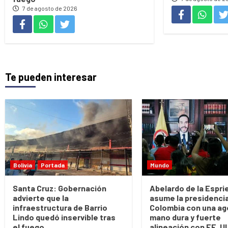
7 de agosto de 2026
Te pueden interesar
Bolivia
Portada
Mundo
Santa Cruz: Gobernación
Abelardo de la Esprie
advierte que la
asume la presidenci
infraestructura de Barrio
Colombia con una ag
Lindo quedó inservible tras
mano dura y fuerte
el fuego
alineación con EE. U