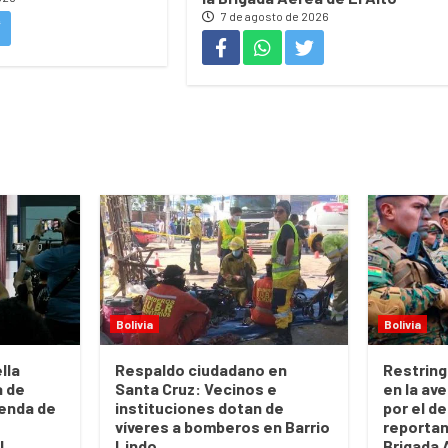
7 de agosto de 2026
Bolivia
Bolivia
lla
Respaldo ciudadano en
Restring
a de
Santa Cruz: Vecinos e
en la ave
enda de
instituciones dotan de
por el de
víveres a bomberos en Barrio
reportan
U.
Lindo
Brigada 