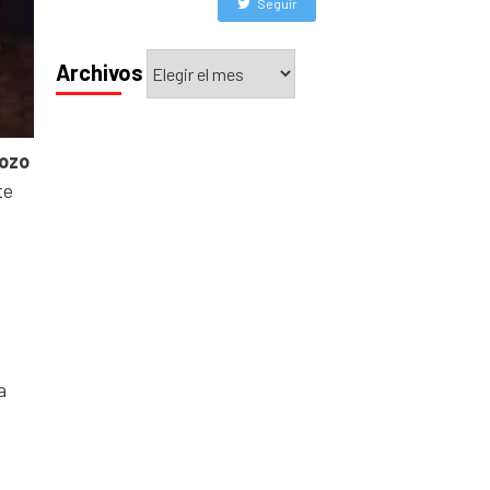
Seguir
Archivos
Archivos
ozo
te
a