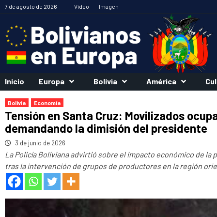
Saltar
7 de agosto de 2026
Vídeo
Imagen
al
contenido
Inicio
Europa
Bolivia
América
Cul
Bolivia
Economía
Tensión en Santa Cruz: Movilizados ocup
demandando la dimisión del presidente
3 de junio de 2026
La Policía Boliviana advirtió sobre el impacto económico de la
tras la intervención de grupos de productores en la región orie