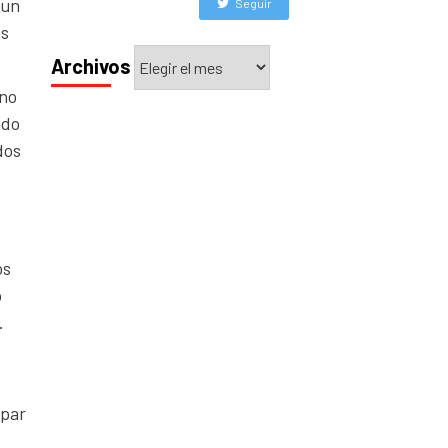
 un
Seguir
as
Archivos
Archivos
 no
ido
dos
os
o
.
ipar