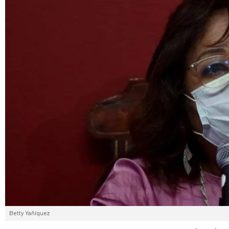
Betty Yañíquez