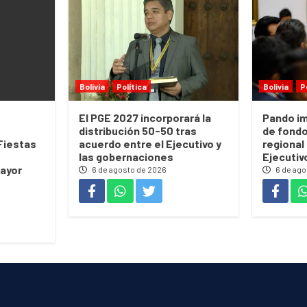
Bolivia
Política
Bolivia
P
El PGE 2027 incorporará la
Pando im
distribución 50-50 tras
de fond
 Fiestas
acuerdo entre el Ejecutivo y
regional
las gobernaciones
Ejecutiv
ayor
6 de agosto de 2026
6 de ago