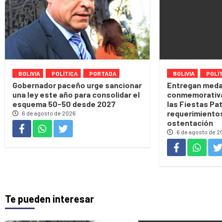
BOLIVIA
POLÍTICA
PORTADA
BOLIVIA
POLÍ
Gobernador paceño urge sancionar
Entregan meda
una ley este año para consolidar el
conmemorativa
esquema 50-50 desde 2027
las Fiestas Pa
requerimiento
6 de agosto de 2026
ostentación
6 de agosto de 2
Te pueden interesar