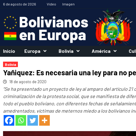
Saltar
6 de agosto de 2026
Vídeo
Imagen
al
contenido
Inicio
Europa
Bolivia
América
Cul
Bolivia
Yañiquez: Es necesaria una ley para no pe
18 de agosto de 2020
“Se ha presentado un proyecto de ley al amparo del artículo 21 
criminalización de la protesta social, que se manifiesta de di
todo el pueblo boliviano, con diferentes fechas de señalamie
amedrentados, víctimas de meternos miedo a los bolivianos in