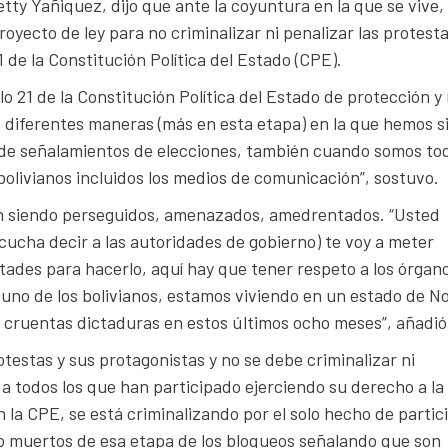
tty Yañiquez, dijo que ante la coyuntura en la que se vive,
oyecto de ley para no criminalizar ni penalizar las protest
 de la Constitución Política del Estado (CPE).
o 21 de la Constitución Política del Estado de protección y
de diferentes maneras (más en esta etapa) en la que hemos s
s de señalamientos de elecciones, también cuando somos to
bolivianos incluidos los medios de comunicación”, sostuvo.
stán siendo perseguidos, amenazados, amedrentados. “Usted
escucha decir a las autoridades de gobierno) te voy a meter
ltades para hacerlo, aquí hay que tener respeto a los órgan
uno de los bolivianos, estamos viviendo en un estado de N
s cruentas dictaduras en estos últimos ocho meses”, añadió
testas y sus protagonistas y no se debe criminalizar ni
a todos los que han participado ejerciendo su derecho a la
la CPE, se está criminalizando por el solo hecho de partic
ndo muertos de esa etapa de los bloqueos señalando que son