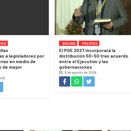
TICA
BOLIVIA
POLÍTICA
llas
El PGE 2027 incorporará la
s a legisladores por
distribución 50-50 tras acuerdo
trias en medio de
entre el Ejecutivo y las
s de mayor
gobernaciones
6 de agosto de 2026
026