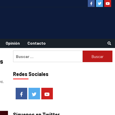
Facebook
Twitter
Youtu
Opinión
Contacto
Buscar:
es
Redes Sociales
os,
Facebook
Twitter
Youtube
Síguenos en Twitter