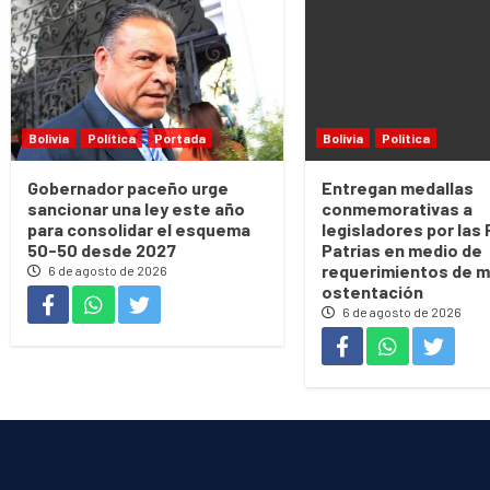
Bolivia
Política
Portada
Bolivia
Política
Gobernador paceño urge
Entregan medallas
sancionar una ley este año
conmemorativas a
para consolidar el esquema
legisladores por las
50-50 desde 2027
Patrias en medio de
requerimientos de m
6 de agosto de 2026
ostentación
6 de agosto de 2026