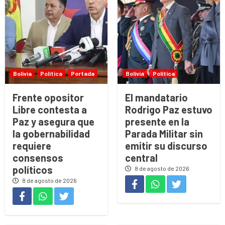
Bolivia
Política
Portada
Bolivia
Política
Frente opositor
El mandatario
Libre contesta a
Rodrigo Paz estuvo
Paz y asegura que
presente en la
la gobernabilidad
Parada Militar sin
requiere
emitir su discurso
consensos
central
políticos
8 de agosto de 2026
8 de agosto de 2026