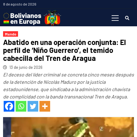
Saltar
8 de agosto de 2026
al
Menú
contenido
primario
Mundo
Abatido en una operación conjunta: El
perfil de ‘Niño Guerrero’, el temido
cabecilla del Tren de Aragua
13 de junio de 2026
El deceso del líder criminal se concreta cinco meses después
de la detención de Nicolás Maduro por la justicia
estadounidense, que sindicaba a la administración chavista
de complicidad con la banda transnacional Tren de Aragua.