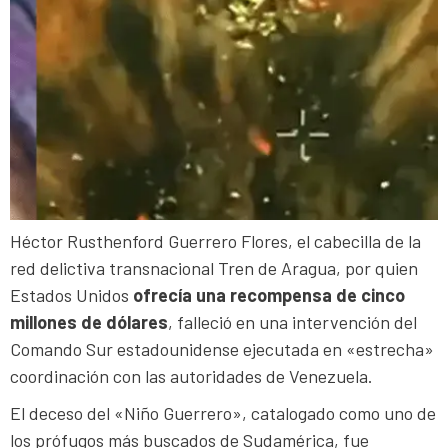
Héctor Rusthenford Guerrero Flores, el cabecilla de la
red delictiva transnacional Tren de Aragua, por quien
Estados Unidos
ofrecía una recompensa de cinco
millones de dólares
, falleció en una intervención del
Comando Sur estadounidense ejecutada en «estrecha»
coordinación con las autoridades de Venezuela.
El deceso del «Niño Guerrero», catalogado como uno de
los prófugos más buscados de Sudamérica, fue