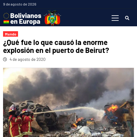
Saltar
9 de agosto de 2026
al
Menú
contenido
primario
Mundo
¿Qué fue lo que causó la enorme
explosión en el puerto de Beirut?
4 de agosto de 2020