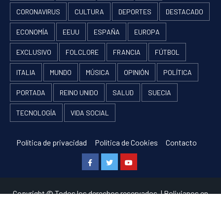
CORONAVIRUS
CULTURA
DEPORTES
DESTACADO
ECONOMÍA
EEUU
ESPAÑA
EUROPA
EXCLUSIVO
FOLCLORE
FRANCIA
FÚTBOL
ITALIA
MUNDO
MÚSICA
OPINIÓN
POLÍTICA
PORTADA
REINO UNIDO
SALUD
SUECIA
TECNOLOGÍA
VIDA SOCIAL
Política de privacidad
Política de Cookies
Contacto
Facebook
Twitter
Youtube
Copyright © Todos los derechos reservados.
|
Bolivianos en
Europa
por RF and AF themes.