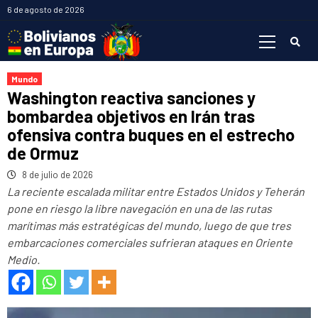
Saltar
6 de agosto de 2026
al
Menú
contenido
primario
Mundo
Washington reactiva sanciones y
bombardea objetivos en Irán tras
ofensiva contra buques en el estrecho
de Ormuz
8 de julio de 2026
La reciente escalada militar entre Estados Unidos y Teherán
pone en riesgo la libre navegación en una de las rutas
marítimas más estratégicas del mundo, luego de que tres
embarcaciones comerciales sufrieran ataques en Oriente
Medio.