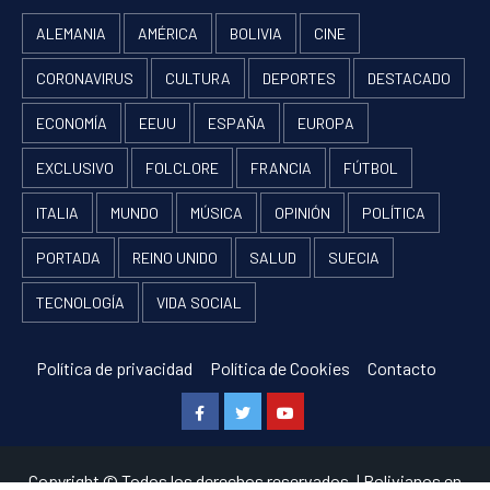
ALEMANIA
AMÉRICA
BOLIVIA
CINE
CORONAVIRUS
CULTURA
DEPORTES
DESTACADO
ECONOMÍA
EEUU
ESPAÑA
EUROPA
EXCLUSIVO
FOLCLORE
FRANCIA
FÚTBOL
ITALIA
MUNDO
MÚSICA
OPINIÓN
POLÍTICA
PORTADA
REINO UNIDO
SALUD
SUECIA
TECNOLOGÍA
VIDA SOCIAL
Política de privacidad
Política de Cookies
Contacto
Facebook
Twitter
Youtube
Copyright © Todos los derechos reservados.
|
Bolivianos en