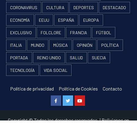
CORONAVIRUS
CULTURA
DEPORTES
DESTACADO
ECONOMÍA
EEUU
ESPAÑA
EUROPA
EXCLUSIVO
FOLCLORE
FRANCIA
FÚTBOL
ITALIA
MUNDO
MÚSICA
OPINIÓN
POLÍTICA
PORTADA
REINO UNIDO
SALUD
SUECIA
TECNOLOGÍA
VIDA SOCIAL
Política de privacidad
Política de Cookies
Contacto
Facebook
Twitter
Youtube
Copyright © Todos los derechos reservados.
|
Bolivianos en
Europa
por RF and AF themes.