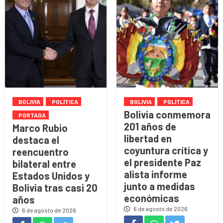
BOLIVIA
POLÍTICA
BOLIVIA
POLÍTICA
Bolivia conmemora
PORTADA
201 años de
Marco Rubio
libertad en
destaca el
coyuntura crítica y
reencuentro
el presidente Paz
bilateral entre
alista informe
Estados Unidos y
junto a medidas
Bolivia tras casi 20
económicas
años
6 de agosto de 2026
6 de agosto de 2026