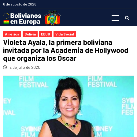
Saltar
6 de agosto de 2026
al
Menú
contenido
primario
América
Bolivia
EEUU
Vida Social
Violeta Ayala, la primera boliviana
invitada por la Academia de Hollywood
que organiza los Óscar
2 de julio de 2020