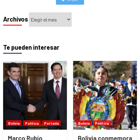
Archivos
Archivos
Te pueden interesar
Bolivia
Política
Portada
Bolivia
Política
Marco Rubio
Bolivia conmemora