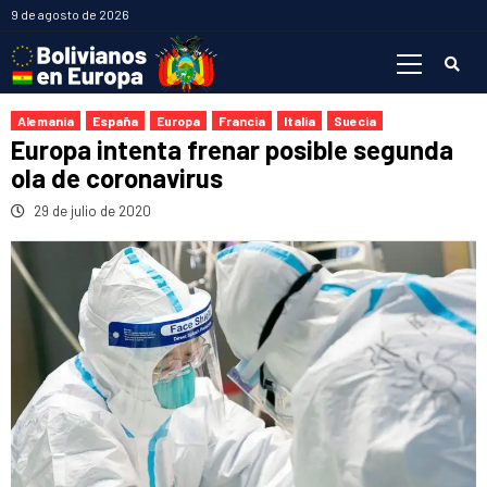
Saltar
9 de agosto de 2026
al
Menú
contenido
primario
Alemania
España
Europa
Francia
Italia
Suecia
Europa intenta frenar posible segunda
ola de coronavirus
29 de julio de 2020