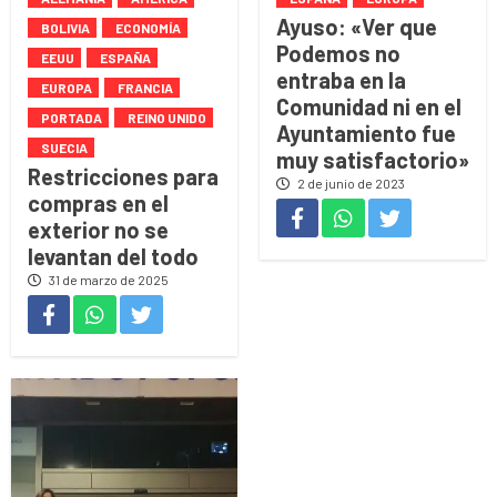
Ayuso: «Ver que
BOLIVIA
ECONOMÍA
Podemos no
EEUU
ESPAÑA
entraba en la
EUROPA
FRANCIA
Comunidad ni en el
PORTADA
REINO UNIDO
Ayuntamiento fue
SUECIA
muy satisfactorio»
Restricciones para
2 de junio de 2023
compras en el
exterior no se
levantan del todo
31 de marzo de 2025