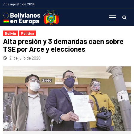
Saltar
7 de agosto de 2026
al
Menú
contenido
primario
Bolivia
Política
Alta presión y 3 demandas caen sobre
TSE por Arce y elecciones
21 de julio de 2020