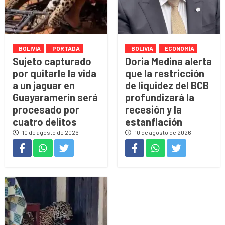
BOLIVIA
PORTADA
BOLIVIA
ECONOMÍA
Sujeto capturado
Doria Medina alerta
por quitarle la vida
que la restricción
a un jaguar en
de liquidez del BCB
Guayaramerín será
profundizará la
procesado por
recesión y la
cuatro delitos
estanflación
10 de agosto de 2026
10 de agosto de 2026