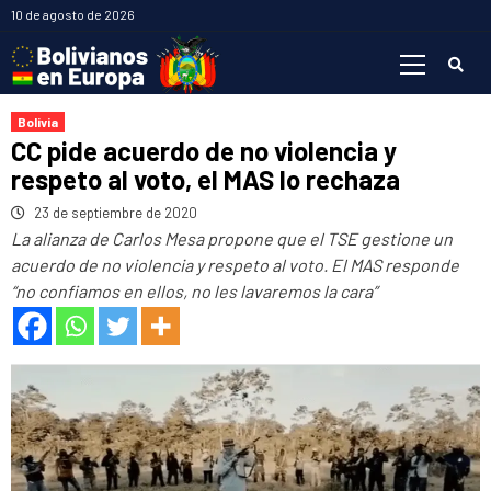
Saltar
10 de agosto de 2026
al
Menú
contenido
primario
Bolivia
CC pide acuerdo de no violencia y
respeto al voto, el MAS lo rechaza
23 de septiembre de 2020
La alianza de Carlos Mesa propone que el TSE gestione un
acuerdo de no violencia y respeto al voto. El MAS responde
“no confiamos en ellos, no les lavaremos la cara”