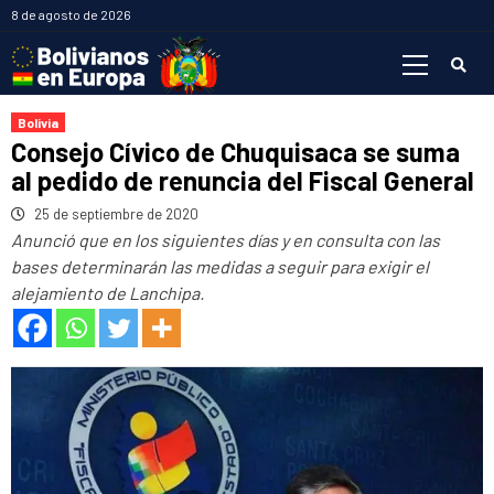
Saltar
8 de agosto de 2026
al
Menú
contenido
primario
Bolivia
Consejo Cívico de Chuquisaca se suma
al pedido de renuncia del Fiscal General
25 de septiembre de 2020
Anunció que en los siguientes días y en consulta con las
bases determinarán las medidas a seguir para exigir el
alejamiento de Lanchipa.