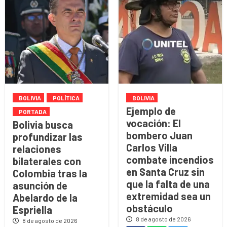
BOLIVIA
POLÍTICA
BOLIVIA
Ejemplo de
PORTADA
vocación: El
Bolivia busca
bombero Juan
profundizar las
Carlos Villa
relaciones
combate incendios
bilaterales con
en Santa Cruz sin
Colombia tras la
que la falta de una
asunción de
extremidad sea un
Abelardo de la
obstáculo
Espriella
8 de agosto de 2026
8 de agosto de 2026