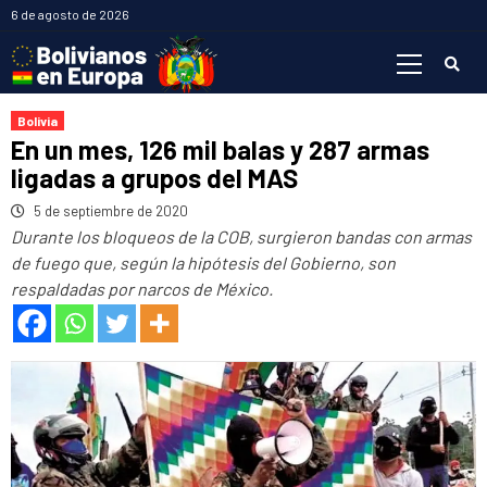
Saltar
6 de agosto de 2026
al
Menú
contenido
primario
Bolivia
En un mes, 126 mil balas y 287 armas
ligadas a grupos del MAS
5 de septiembre de 2020
Durante los bloqueos de la COB, surgieron bandas con armas
de fuego que, según la hipótesis del Gobierno, son
respaldadas por narcos de México.