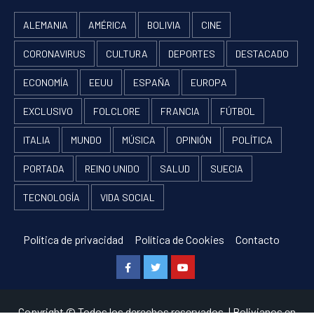
ALEMANIA
AMÉRICA
BOLIVIA
CINE
CORONAVIRUS
CULTURA
DEPORTES
DESTACADO
ECONOMÍA
EEUU
ESPAÑA
EUROPA
EXCLUSIVO
FOLCLORE
FRANCIA
FÚTBOL
ITALIA
MUNDO
MÚSICA
OPINIÓN
POLÍTICA
PORTADA
REINO UNIDO
SALUD
SUECIA
TECNOLOGÍA
VIDA SOCIAL
Política de privacidad
Política de Cookies
Contacto
Facebook
Twitter
Youtube
Copyright © Todos los derechos reservados.
|
Bolivianos en