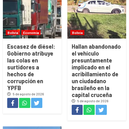
Bolivia
Economía
Bolivia
Escasez de diésel:
Hallan abandonado
Gobierno atribuye
el vehículo
las colas en
presuntamente
surtidores a
implicado en el
hechos de
acribillamiento de
corrupción en
un ciudadano
YPFB
brasileño en la
capital cruceña
5 de agosto de 2026
5 de agosto de 2026